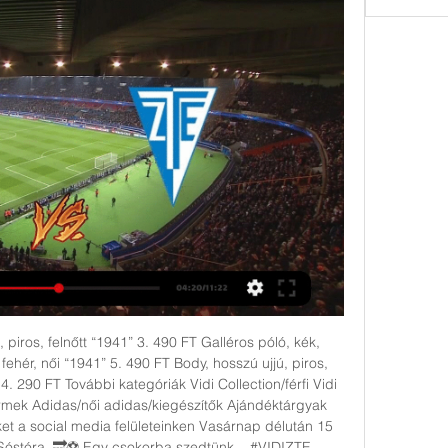
iros, felnőtt “1941” 3. 490 FT Galléros póló, kék, 
ehér, női “1941” 5. 490 FT Body, hosszú ujjú, piros, 
 4. 290 FT További kategóriák Vidi Collection/férfi Vidi 
ermek Adidas/női adidas/kiegészítők Ajándéktárgyak 
t a social media felületeinken Vasárnap délután 15 
Sóstóra. 🔜⚽️ Egy csokorba szedtünk... #VIDIZTE 