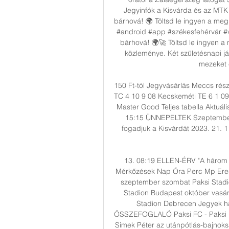
Jegyinfók a Kisvárda és az MTK e
bárhová! 🌍 Töltsd le ingyen a megú
#android #app #székesfehérvár #v
bárhová! 🌍🚀 Töltsd le ingyen a 
közleménye. Két születésnapi ját
mezeket 
150 Ft-tól Jegyvásárlás Meccs rés
TC 4 10 9 08 Kecskeméti TE 6 1 09
Master Good Teljes tabella Aktuál
15:15 ÜNNEPELTEK Szeptember 
fogadjuk a Kisvárdát 2023. 21.
13. 08:19 ELLEN-ÉRV "A három p
Mérkőzések Nap Óra Perc Mp Ered
szeptember szombat Paksi Stadi
Stadion Budapest október vasár
Stadion Debrecen Jegyek ha
ÖSSZEFOGLALÓ Paksi FC - Paksi F
Simek Péter az utánpótlás-bajnok