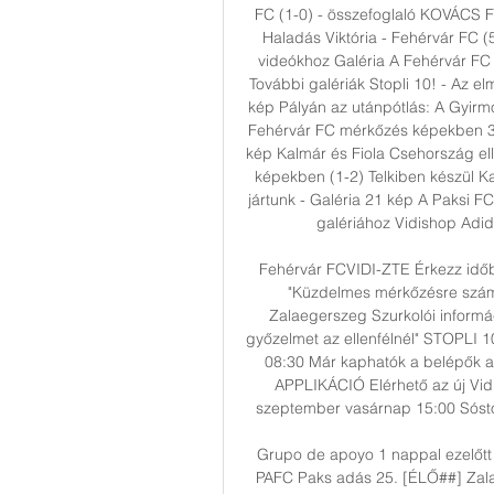
FC (1-0) - összefoglaló KOVÁCS 
Haladás Viktória - Fehérvár FC (
videókhoz Galéria A Fehérvár F
További galériák Stopli 10! - Az elm
kép Pályán az utánpótlás: A Gyirmó
Fehérvár FC mérkőzés képekben 3
kép Kalmár és Fiola Csehország el
képekben (1-2) Telkiben készül Ka
jártunk - Galéria 21 kép A Paksi 
galériához Vidishop Adid
Fehérvár FCVIDI-ZTE Érkezz id
"Küzdelmes mérkőzésre számí
Zalaegerszeg Szurkolói inform
győzelmet az ellenfélnél" STOPLI 10 
08:30 Már kaphatók a belépők a 
APPLIKÁCIÓ Elérhető az új Vid
szeptember vasárnap 15:00 Sóstói
Grupo de apoyo 1 nappal ezelőtt —
PAFC Paks adás 25. [ÉLŐ##] Zala