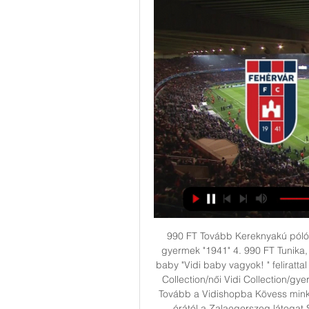
990 FT Tovább Kereknyakú póló, p
gyermek "1941" 4. 990 FT Tunika, f
baby "Vidi baby vagyok! " felirattal
Collection/női Vidi Collection/gy
Tovább a Vidishopba Kövess minke
órától a Zalaegerszeg látogat 