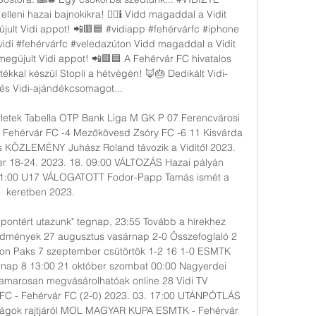
lleni hazai bajnokikra! ☝🏻ℹ️ Vidd magaddal a Vidit 
jult Vidi appot! 📲🟥🟦 #vidiapp #fehérvárfc #iphone 
idi #fehérvárfc #veledazúton Vidd magaddal a Vidit 
megújult Vidi appot! 📲🟥🟦 A Fehérvár FC hivatalos 
ékkal készül Stopli a hétvégén! 🦊🎂 Dedikált Vidi-
és Vidi-ajándékcsomagot... 

zletek Tabella OTP Bank Liga M GK P 07 Ferencvárosi 
 Fehérvár FC -4 Mezőkövesd Zsóry FC -6 11 Kisvárda 
is KÖZLEMÉNY Juhász Roland távozik a Viditől 2023. 
18-24. 2023. 18. 09:00 VÁLTOZÁS Hazai pályán 
 11:00 U17 VÁLOGATOTT Fodor-Papp Tamás ismét a 
keretben 2023. 

ontért utazunk" tegnap, 23:55 Tovább a hírekhez 
mények 27 augusztus vasárnap 2-0 Összefoglaló 2 
on Paks 7 szeptember csütörtök 1-2 16 1-0 ESMTK 
nap 8 13:00 21 október szombat 00:00 Nagyerdei 
marosan megvásárolhatóak online 28 Vidi TV 
C - Fehérvár FC (2-0) 2023. 03. 17:00 UTÁNPÓTLÁS 
ságok rajtjáról MOL MAGYAR KUPA ESMTK - Fehérvár 