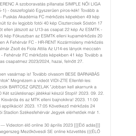
FERENC A szoboravatás pillanatai SIMPLE NŐI LIGA 
5-1) - összefoglaló Egyszerűen piros-kék! Tovább a 
C - Puskás Akadémia FC mérkőzés képekben 49 kép 
últ tíz év legjobb fotói 40 kép Cisztercisek Sóstón 17 
t ellen játszott az U13-as csapat 22 kép Az ESMTK - 
5 kép Fókuszban az ESMTK elleni kupamérkőzés 20 
len A Fehérvár FC - HR-RENT Kozármisleny mérkőzés 
lmár Zsolt és Fiola Attila Az U14-es lányok meccsén 
FC - Fehérvár FC mérkőzés képekben 41 kép Tovább a 
as csapatmez 2023/2024, hazai, felnőtt 27. 

őben vasárnap is! Tovább olvasom BESE BARNABÁS 
tok" Megnézem a videót VIDI-ZTE Ellenfél-les: 
ációk BARTOSZ GRZELAK "Jobban kell akarnunk a 
Két születésnapi játékkal készül Stopli! 2023. 09. 22. 
Kisvárda és az MTK elleni bajnokikra! 2023. 11:00 
i applikáció! 2023. 17:05 Következő mérkőzés 24 
 Stadion Székesfehérvár Jegyek elérhetőek már 1. 

 Videoton élő online 30 április 2023 [[[Élő adás]]] 
egerszeg Mezőkövesdi SE online közvetítés (((ÉLŐ 