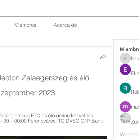
Miembros
Acerca de
Miembr
heu
heulwenl
Eli
oton Zalaegerszeg és élő 
 szeptember 2023
Rob
mar
Zalaegerszeg FTC és élő online közvetítés 
 — 30. - 00:00 Ferencvárosi TC DVSC OTP Bank 
Zar
Ver todo