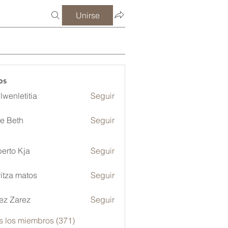
Unirse
os
lwenletitia
Seguir
etitia
ze Beth
Seguir
erto Kja
Seguir
itza matos
Seguir
ez Zarez
Seguir
s los miembros (371)