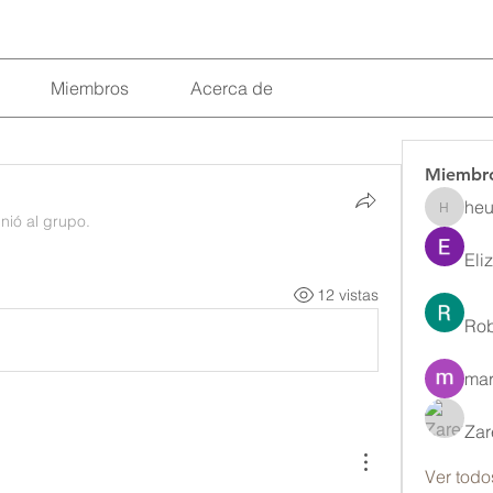
Miembros
Acerca de
Miembr
heu
heulwenl
nió al grupo.
Eli
12 vistas
Rob
mar
Zar
Ver todo