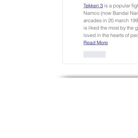
Tekken 3
 is a popular f
Namco (now Bandai Namco
arcades in 20 march 1997,
is liked the most by the 
loved in the hearts of pe
Read More
Like