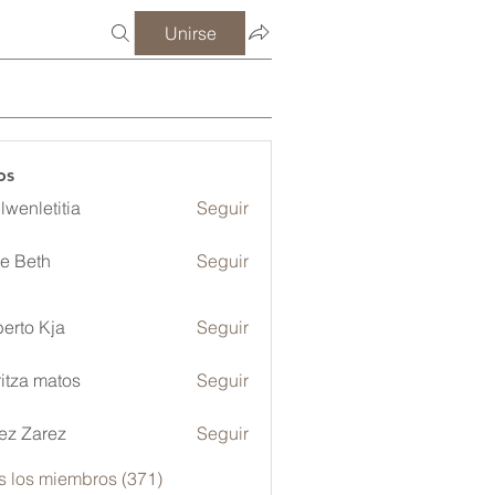
Unirse
os
lwenletitia
Seguir
etitia
ze Beth
Seguir
erto Kja
Seguir
itza matos
Seguir
ez Zarez
Seguir
s los miembros (371)