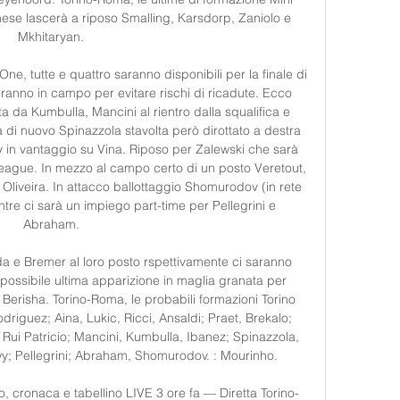
ese lascerà a riposo Smalling, Karsdorp, Zaniolo e 
Mkhitaryan. 

ne, tutte e quattro saranno disponibili per la finale di 
anno in campo per evitare rischi di ricadute. Ecco 
 da Kumbulla, Mancini al rientro dalla squalifica e 
à di nuovo Spinazzola stavolta però dirottato a destra 
 in vantaggio su Vina. Riposo per Zalewski che sarà 
 League. In mezzo al campo certo di un posto Veretout, 
o Oliveira. In attacco ballottaggio Shomurodov (in rete 
tre ci sarà un impiego part-time per Pellegrini e 
Abraham. 

da e Bremer al loro posto rspettivamente ci saranno 
 possibile ultima apparizione in maglia granata per 
o, Berisha. Torino-Roma, le probabili formazioni Torino 
odriguez; Aina, Lukic, Ricci, Ansaldi; Praet, Brekalo; 
): Rui Patricio; Mancini, Kumbulla, Ibanez; Spinazzola, 
wy; Pellegrini; Abraham, Shomurodov. : Mourinho. 

o, cronaca e tabellino LIVE 3 ore fa — Diretta Torino-