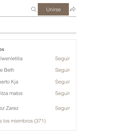
Unirse
os
lwenletitia
Seguir
etitia
ze Beth
Seguir
erto Kja
Seguir
itza matos
Seguir
ez Zarez
Seguir
s los miembros (371)