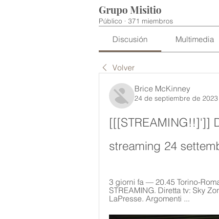
Grupo Misitio
Público
·
371 miembros
Discusión
Multimedia
Volver
Brice McKinney
24 de septiembre de 2023
[[[STREAMING!!]']] Di
streaming 24 settem
3 giorni fa — 20.45 Torino-R
STREAMING. Diretta tv: Sky Zon
LaPresse. Argomenti ...