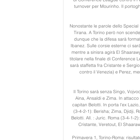
turnover per Mourinho. Il portogh
Nonostante le parole dello Special O
Tirana. A Torino però non scender
dunque che la difesa sarà formata
Ibanez. Sulle corsie esterne ci sar
mentre a sinisra agirà El Shaarawy
titolare nella finale di Conference
sarà staffetta fra Cristante e Sergi
contro il Venezia) e Perez, men
Il Torino sarà senza Singo, Vojvo
Aina, Ansaldi e Zima. In attacco
capitan Belotti. In porta l'ex Lazi
(3-4-2-1): Berisha; Zima, Djidji, R
Belotti. All. : Juric. Roma (3-4-1-2
Cristante, Veretout, El Shaara
Primavera 1, Torino-Roma: risultat