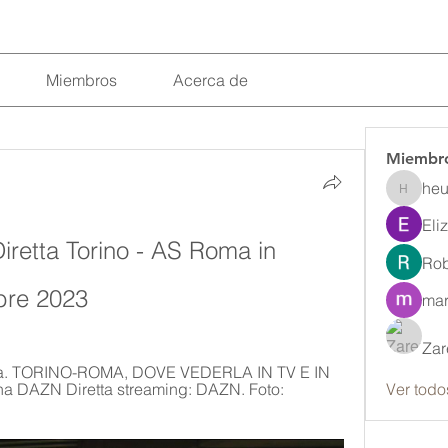
Miembros
Acerca de
Miembr
heu
heulwenl
Eli
retta Torino - AS Roma in 
Rob
bre 2023
mar
Zar
oma. TORINO-ROMA, DOVE VEDERLA IN TV E IN 
a DAZN Diretta streaming: DAZN. Foto: 
Ver todo