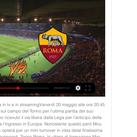
 in tv e in streamingVenerdì 20 maggio alle ore 20:45 
sul campo del Torino per l'ultima partita del suo 
 ricevuto il via libera dalla Lega per l'anticipo della 
ra l'ingresso in Europa. Nonostante questo però Mou 
c opterà per un mini turnover in vista delal finalissima 
yenoord. Torino-Roma, le ultime di formazione Mini 