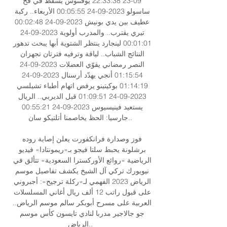
09-23 22:33:38 يوفنتوس يسقط في فخ 
ساسولو 2023-09-24 00:05:55 الأربعاء.. ركبة 
عطيف بين يدي بونيش 2023-09-24 00:02:48 
تيري يقترب.. والمدرب أولوية 2023-09-24 
00:01:01 لينجارد ينتظر الشتوية أبها يبحث تدهور 
النتائج الشباب.. لياقة وترفيه فترتان تجهزان 
النصر رمضاني يقوّي العضلات 2023-09-24 
01:15:54 أنجي يهدّد أرسنال 2023-09-24 
01:14:19 بوكيتينو يرفض اتهام أطباء تشيلسي 
2023-09-24 01:09:51 قبل الديربي.. الريال 
يستعيد فينيسيوس 2023-09-24 00:55:21 
جارسيا: الحظ يخاصمنا أتلتيكو سان.. 

فوز وصدارة فرانكفورت يعلن إصابة روده 
برشلونة يحبط سلتا فيجو بـ«ريمونتادا» فيديو 
الرياضية «روائع الأوركسترا السعودية» تتألق في 
نيويورك تركي آل الشيخ يكشف تفاصيل موسم 
الرياض 2023 الفهمي لـ«ركلة ترجيح»: أجبروني 
على قبول راتب 12 ألف ريال أغاني المسلسلات 
العربية على مسرح أبوبكر سالم موسم الرياض.. 
جو جالاجير مدربا لنادي تايسون كأس موسم 
الرياض.. 
