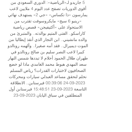
5 جاريدو لـ«الرياضية»: الدوري السعودي من 
أقوى الدوريات تصفح عدد اليوم 4 ملايين لاعب 
يمارسون «ذا تكساس» «جي 2» يستهدف نهائي 
«رينبو 6 سيج» مايكروسوفت تقترب من 
الاستحواذ على «أكتيفيجن» قصص رياضية 
كاراسكو.. الفتى المتيم بوالدته.. والمتبرئ من 
والده مانشيني.. ابن النجار الذي أنقذ إيطاليا من 
الموت ديميرال.. فقد أمه صغيرا.. وألهمه رونالدو 
كبيرا لاعب النصر سليم بن صالح رونالدو في 
طهران طلال الحمود أحلام لا تبددها شمس النهار 
سعد المهدي هبوط محمد الغامدي ماذا لو خضع 
الصحافيون لاختبارات القدرات؟ رياض المسلم 
نحلم لنحقق مساعد العبدلي سيارات ومحركات 
2023-09-24 00:39:06 فيرستابن.. الانطلاقة 
التاسعة 2023-09-23 15:48:51 فيرستابن أول 
المنطلقين في سباق اليابان 2023-09-23 
00:48:50 «سير».. 

[[تدفق=]] أم صلال قطر يعيش على الإنترنت 1 
سبتمبر 2023 الريان ٠١‏/٠٩‏/٢٠٢٣ — على الوكرة 
والريان على المرخية. كأس أمير قطر الدحيل vs 