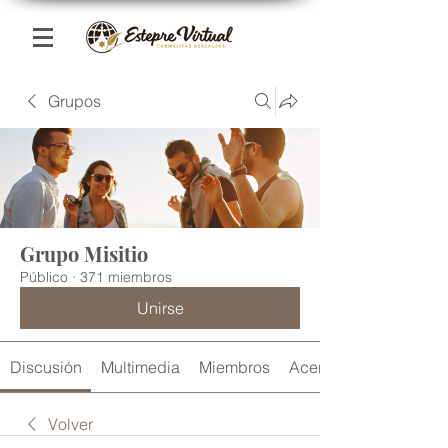
Grupos
Grupo Misitio
Público
·
371 miembros
Unirse
Discusión
Multimedia
Miembros
Acerca de
Volver