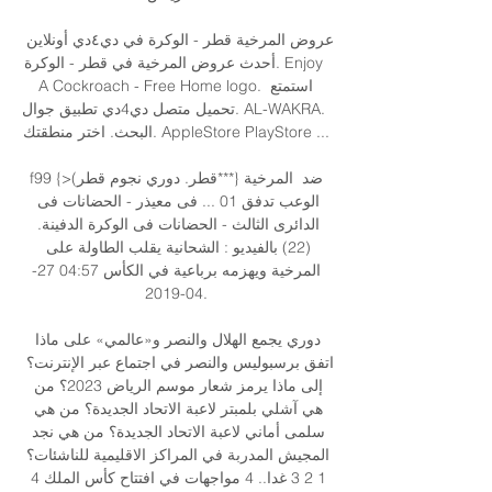
عروض المرخية قطر - الوكرة في دي٤دي أونلاين 
أحدث عروض المرخية في قطر - الوكرة. Enjoy 
A Cockroach - Free Home logo. استمتع 
تحميل متصل دي4دي تطبيق جوال. AL-WAKRA. 
البحث. اختر منطقتك. AppleStore PlayStore ...

f99 {>(قطر. دوري نجوم قطر***} المرخية‎ ضد 
الوعب تدفق 01 ... فى معيذر - الحضانات فى 
الدائرى الثالث - الحضانات فى الوكرة الدفينة. 
(22) بالفيديو : الشحانية يقلب الطاولة على 
المرخية ويهزمه برباعية في الكأس 04:57 27-
04-2019.

دوري يجمع الهلال والنصر و«عالمي» على ماذا 
اتفق برسبوليس والنصر في اجتماع عبر الإنترنت؟ 
إلى ماذا يرمز شعار موسم الرياض 2023؟ من 
هي آشلي بلمبتر لاعبة الاتحاد الجديدة؟ من هي 
سلمى أماني لاعبة الاتحاد الجديدة؟ من هي نجد 
المجيش المدربة في المراكز الاقليمية للناشئات؟ 
1 2 3 غدا.. 4 مواجهات في افتتاح كأس الملك 4 