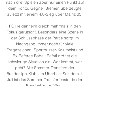
nach drei Spielen aber nur einen Punkt auf 
dem Konto. Gegner Bremen überzeugte 
zuletzt mit einem 4:0-Sieg über Mainz 05. 

FC Heidenheim gleich mehrmals in den 
Fokus gerutscht. Besonders eine Szene in 
der Schlussphase der Partie sorgt im 
Nachgang immer noch für viele 
Fragezeichen. Sportbuzzer-Kolumnist und 
Ex-Referee Babak Rafati ordnet die 
schwierige Situation ein. Wer kommt, wer 
geht? Alle Sommer-Transfers der 
Bundesliga-Klubs im ÜberblickSeit dem 1. 
Juli ist das Sommer-Transferfenster in der 
Bundesliga geöffnet. 

Rajawali CG Skylinesib kk vor 7 Stunden — 
Livestream-TV<] Leverkusen gegen 
Heidenheim im stream 24 September 
Bayer 04 Leverkusen gegen den 1. FC 
Heide.