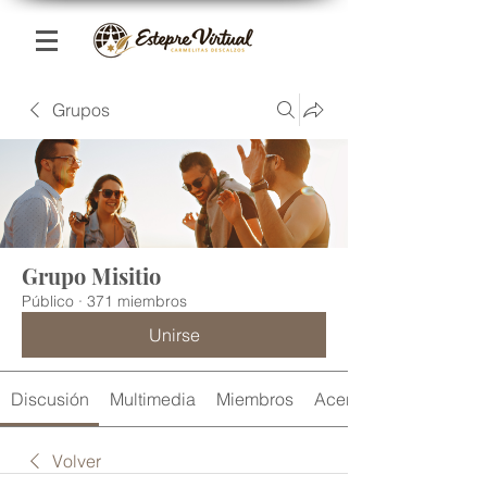
Grupos
Grupo Misitio
Público
·
371 miembros
Unirse
Discusión
Multimedia
Miembros
Acerca de
Volver