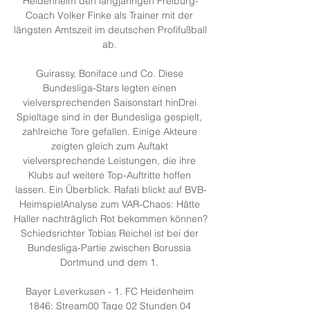
Heidenheim den langjährigen Freiburg-
Coach Volker Finke als Trainer mit der 
längsten Amtszeit im deutschen Profifußball 
ab. 

Guirassy, Boniface und Co. Diese 
Bundesliga-Stars legten einen 
vielversprechenden Saisonstart hinDrei 
Spieltage sind in der Bundesliga gespielt, 
zahlreiche Tore gefallen. Einige Akteure 
zeigten gleich zum Auftakt 
vielversprechende Leistungen, die ihre 
Klubs auf weitere Top-Auftritte hoffen 
lassen. Ein Überblick. Rafati blickt auf BVB-
HeimspielAnalyse zum VAR-Chaos: Hätte 
Haller nachträglich Rot bekommen können? 
Schiedsrichter Tobias Reichel ist bei der 
Bundesliga-Partie zwischen Borussia 
Dortmund und dem 1. 

Bayer Leverkusen - 1. FC Heidenheim 
1846: Stream00 Tage 02 Stunden 04 