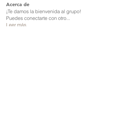
Acerca de
¡Te damos la bienvenida al grupo!
Puedes conectarte con otro
...
Leer más
Miembros
heulwenletitia
Seguir
heulwenletitia
Elize Beth
Seguir
Roberto Kja
Seguir
maritza matos
Seguir
Zarez Zarez
Seguir
Ver todos los miembros (371)