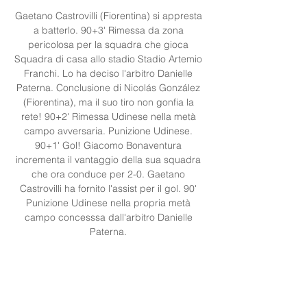
Gaetano Castrovilli (Fiorentina) si appresta 
a batterlo. 90+3' Rimessa da zona 
pericolosa per la squadra che gioca 
Squadra di casa allo stadio Stadio Artemio 
Franchi. Lo ha deciso l'arbitro Danielle 
Paterna. Conclusione di Nicolás González 
(Fiorentina), ma il suo tiro non gonfia la 
rete! 90+2' Rimessa Udinese nella metà 
campo avversaria. Punizione Udinese. 
90+1' Gol! Giacomo Bonaventura 
incrementa il vantaggio della sua squadra 
che ora conduce per 2-0. Gaetano 
Castrovilli ha fornito l'assist per il gol. 90' 
Punizione Udinese nella propria metà 
campo concesssa dall'arbitro Danielle 
Paterna. 

Diretta Udinese-Fiorentina: formazioni e 
dove vederla in tv 6 giorni fa — Dove 
vederla in tv e in streaming. Puoi vedere 
Udinese- Fiorentina in streaming live e on 