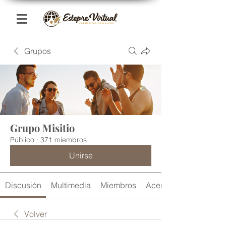
Grupos
Grupo Misitio
Público
·
371 miembros
Unirse
Discusión
Multimedia
Miembros
Acerca de
Volver