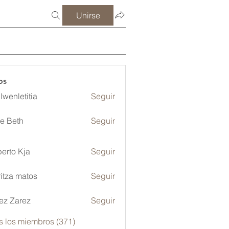
Unirse
os
lwenletitia
Seguir
etitia
ze Beth
Seguir
erto Kja
Seguir
itza matos
Seguir
ez Zarez
Seguir
s los miembros (371)