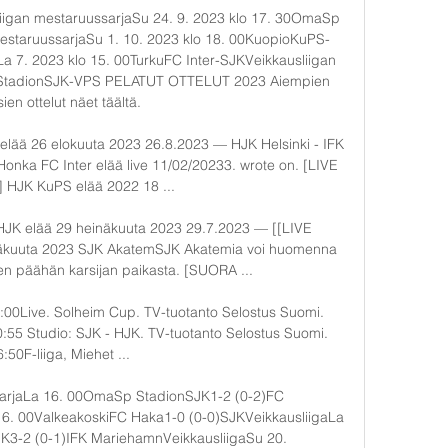
liigan mestaruussarjaSu 24. 9. 2023 klo 17. 30OmaSp 
estaruussarjaSu 1. 10. 2023 klo 18. 00KuopioKuPS-
a 7. 2023 klo 15. 00TurkuFC Inter-SJKVeikkausliigan 
StadionSJK-VPS PELATUT OTTELUT 2023 Aiempien 
ien ottelut näet täältä. 

ää 26 elokuuta 2023 26.8.2023 — HJK Helsinki - IFK 
nka FC Inter elää live 11/02/20233. wrote on. [LIVE 
HJK KuPS elää 2022 18 ...

K elää 29 heinäkuuta 2023 29.7.2023 — [[LIVE 
äkuuta 2023 SJK AkatemSJK Akatemia voi huomenna 
n päähän karsijan paikasta. [SUORA ...

00Live. Solheim Cup. TV-tuotanto Selostus Suomi. 
:55 Studio: SJK - HJK. TV-tuotanto Selostus Suomi. 
:50F-liiga, Miehet ...

sarjaLa 16. 00OmaSp StadionSJK1-2 (0-2)FC 
16. 00ValkeakoskiFC Haka1-0 (0-0)SJKVeikkausliigaLa 
3-2 (0-1)IFK MariehamnVeikkausliigaSu 20. 