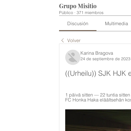
Grupo Misitio
Público
·
371 miembros
Discusión
Multimedia
Volver
Karina Bragova
24 de septiembre de 2023
((Urheilu)) SJK HJK 
1 päivä sitten — 22 tuntia sitte
FC Honka Haka elääItsehän kosk