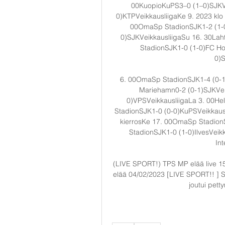
00KuopioKuPS3–0 (1–0)SJKVe
0)KTPVeikkausliigaKe 9. 2023 klo
00OmaSp StadionSJK1-2 (1-0)
0)SJKVeikkausliigaSu 16. 30Lah
StadionSJK1-0 (1-0)FC Ho
0)S
6. 00OmaSp StadionSJK1-4 (0-1
Mariehamn0-2 (0-1)SJKVei
0)VPSVeikkausliigaLa 3. 00He
StadionSJK1-0 (0-0)KuPSVeikkaus
kierrosKe 17. 00OmaSp Stadion
StadionSJK1-0 (1-0)IlvesVeik
Int
(LIVE SPORT!) TPS MP elää live 1
elää 04/02/2023 [LIVE SPORT!! ] S
joutui petty