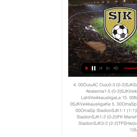
4. 00OuluAC Oulu0-3 (0-2)SJKS
Akatemia1-5 (0-3)SJKVei
LahtiVeikkausliigaLa 15. 0
0SJKVeikkausliigaKe 5. 00OmaSp S
00OmaSp StadionSJK1-1 (1-1)K
StadionSJK1-2 (0-2)IFK Marieh
StadionSJK3-2 (2-2)TPSHarjoi
1)S