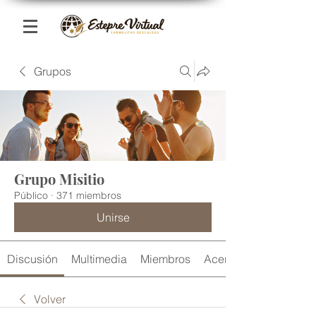
Grupos
Grupo Misitio
Público
·
371 miembros
Unirse
Discusión
Multimedia
Miembros
Acerca de
Volver