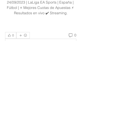
24/09/2023 | LaLiga EA Sports | España | 
Fútbol | ⭐ Mejores Cuotas de Apuestas ⚡ 
Resultados en vivo ✔️ Streaming.
0
0
Write a comment...
Acerca de
¡Te damos la bienvenida al grupo!
Puedes conectarte con otro
...
Leer más
Miembros
heulwenletitia
Seguir
heulwenletitia