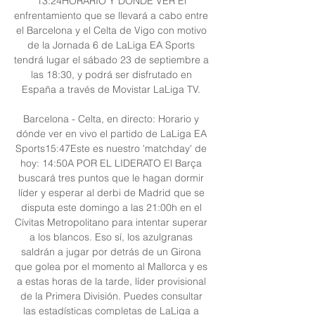
13:24HORARIO Y DÓNDE VER El 
enfrentamiento que se llevará a cabo entre 
el Barcelona y el Celta de Vigo con motivo 
de la Jornada 6 de LaLiga EA Sports 
tendrá lugar el sábado 23 de septiembre a 
las 18:30, y podrá ser disfrutado en 
España a través de Movistar LaLiga TV. 

Barcelona - Celta, en directo: Horario y 
dónde ver en vivo el partido de LaLiga EA 
Sports15:47Este es nuestro 'matchday' de 
hoy: 14:50A POR EL LIDERATO El Barça 
buscará tres puntos que le hagan dormir 
líder y esperar al derbi de Madrid que se 
disputa este domingo a las 21:00h en el 
Cívitas Metropolitano para intentar superar 
a los blancos. Eso sí, los azulgranas 
saldrán a jugar por detrás de un Girona 
que golea por el momento al Mallorca y es 
a estas horas de la tarde, líder provisional 
de la Primera División. Puedes consultar 
las estadísticas completas de LaLiga a 