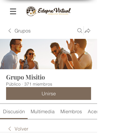
Grupos
Grupo Misitio
Público
·
371 miembros
Unirse
Discusión
Multimedia
Miembros
Acerca de
Volver