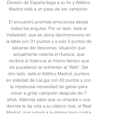
División de España llega a su fin y Atlético 
Madrid está a un paso de ser campeón. 

El encuentro promete emociones desde 
todos los angulos. Por un lado, está el 
Valladolid, que se ubica decimonoveno en 
la tabla con 31 puntos y a solo 2 puntos de 
salvarse del descenso, situación que 
actualmente ostenta el Huesca, que 
recibirá al Valencia al mismo tiempo que 
los pucelanos se enfrentan al "Aleti". Del 
otro lado, está el Atlético Madrid, puntero 
en soledad de LaLiga con 83 puntos y con 
la impetuosa necesidad de ganar para 
volver a gritar campeón después de 7 
años. Además sabe que un empate o una 
derrota le da vida a su clásico rival, el Real 
Madrid, que jugará a la misma hora contra 
el Villareal en Valdebebas. El último 
enfrentamiento entre estos equipos fue el 
sabado 5 de diciembre por la fecha 12 de 