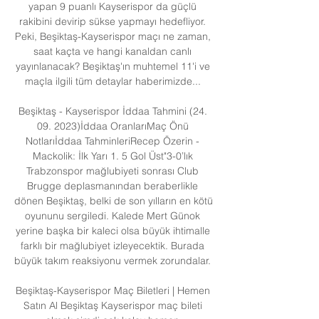
yapan 9 puanlı Kayserispor da güçlü 
rakibini devirip sükse yapmayı hedefliyor. 
Peki, Beşiktaş-Kayserispor maçı ne zaman, 
saat kaçta ve hangi kanaldan canlı 
yayınlanacak? Beşiktaş'ın muhtemel 11'i ve 
maçla ilgili tüm detaylar haberimizde... 

Beşiktaş - Kayserispor İddaa Tahmini (24. 
09. 2023)İddaa OranlarıMaç Önü 
Notlarıİddaa TahminleriRecep Özerin - 
Mackolik: İlk Yarı 1. 5 Gol Üst"3-0’lık 
Trabzonspor mağlubiyeti sonrası Club 
Brugge deplasmanından beraberlikle 
dönen Beşiktaş, belki de son yılların en kötü 
oyununu sergiledi. Kalede Mert Günok 
yerine başka bir kaleci olsa büyük ihtimalle 
farklı bir mağlubiyet izleyecektik. Burada 
büyük takım reaksiyonu vermek zorundalar. 

Beşiktaş-Kayserispor Maç Biletleri | Hemen 
Satın Al Beşiktaş Kayserispor maç bileti 