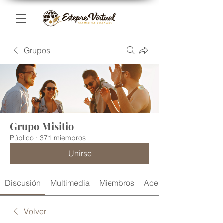
Grupos
Grupo Misitio
Público
·
371 miembros
Unirse
Discusión
Multimedia
Miembros
Acerca de
Volver