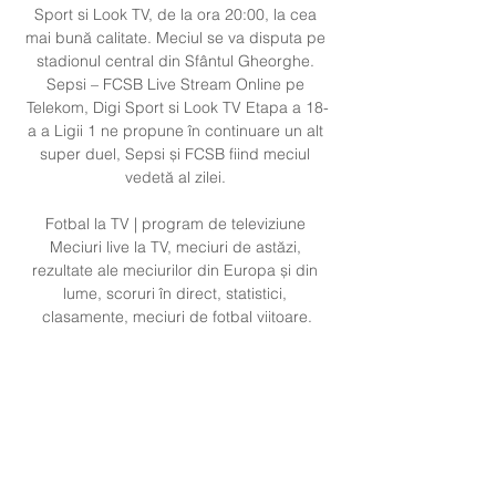
Sport si Look TV, de la ora 20:00, la cea 
mai bună calitate. Meciul se va disputa pe 
stadionul central din Sfântul Gheorghe. 
Sepsi – FCSB Live Stream Online pe 
Telekom, Digi Sport si Look TV Etapa a 18-
a a Ligii 1 ne propune în continuare un alt 
super duel, Sepsi și FCSB fiind meciul 
vedetă al zilei. 

Fotbal la TV | program de televiziune 
Meciuri live la TV, meciuri de astăzi, 
rezultate ale meciurilor din Europa și din 
lume, scoruri în direct, statistici, 
clasamente, meciuri de fotbal viitoare.
0
0
コメントを追加…