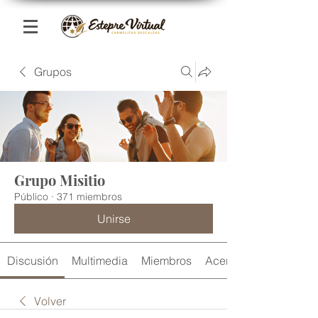
Grupos
Grupo Misitio
Público
·
371 miembros
Unirse
Discusión
Multimedia
Miembros
Acerca de
Volver