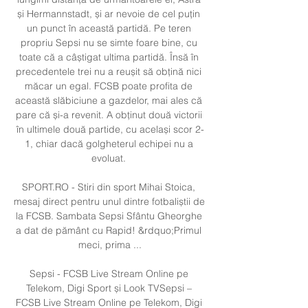
și Hermannstadt, și ar nevoie de cel puțin 
un punct în această partidă. Pe teren 
propriu Sepsi nu se simte foare bine, cu 
toate că a câștigat ultima partidă. Însă în 
precedentele trei nu a reușit să obțină nici 
măcar un egal. FCSB poate profita de 
această slăbiciune a gazdelor, mai ales că 
pare că și-a revenit. A obținut două victorii 
în ultimele două partide, cu același scor 2-
1, chiar dacă golgheterul echipei nu a 
evoluat. 

SPORT.RO - Stiri din sport Mihai Stoica, 
mesaj direct pentru unul dintre fotbaliștii de 
la FCSB. Sambata Sepsi Sfântu Gheorghe 
a dat de pământ cu Rapid! &rdquo;Primul 
meci, prima ...

Sepsi - FCSB Live Stream Online pe 
Telekom, Digi Sport și Look TVSepsi – 
FCSB Live Stream Online pe Telekom, Digi 