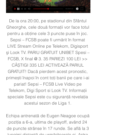
De la ora 20:00, pe stadionul din Sfântul 
Gheorghe, cele două formații vor face totul 
pentru a obține cele 3 puncte puse în joc. 
Sepsi – FCSB poate fi urmărit în format 
LIVE Stream Online pe Telekom, Digisport 
şi Look TV. PARIU GRATUIT UNIBET Spesi – 
FCSB, X final @ 3. 35 PARIEZI 100 LEI >> 
CÂȘTIGI 335 LEI ACTIVEAZĂ PARIUL 
GRATUIT! Dacă pierdem acest pronostic, 
primești înapoi în cont toți banii pe care i-ai 
pariat! Sepsi – FCSB Live Video pe 
Telekom, Digi Sport si Look TV. Informaţii 
speciale Sepsi este cu siguranță revelația 
acestui sezon de Liga 1. 

Echipa antrenată de Eugen Neagoe ocupă 
poziția a 6-a, ultima de playoff, având 24 
de puncte strânse în 17 runde. Se află la 3 
lungimi distanță de urmăritoarele ei, Astra 