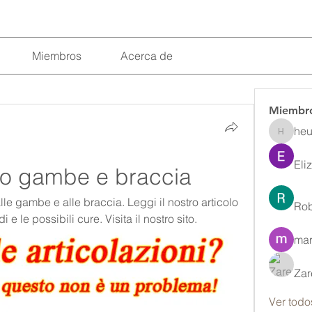
Miembros
Acerca de
Miembr
heu
heulwenl
Eli
io gambe e braccia
lle gambe e alle braccia. Leggi il nostro articolo 
Rob
i e le possibili cure. Visita il nostro sito.
mar
Zar
Ver todo