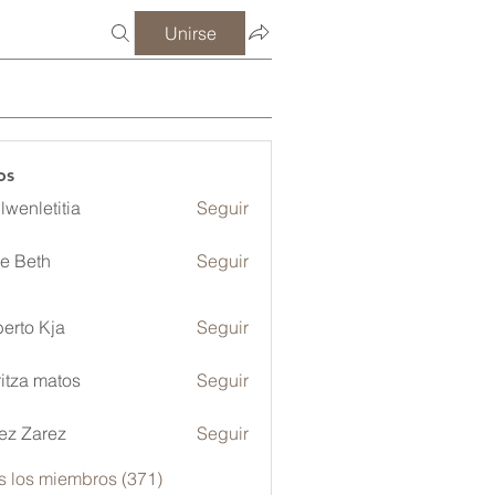
Unirse
os
lwenletitia
Seguir
etitia
ze Beth
Seguir
erto Kja
Seguir
itza matos
Seguir
ez Zarez
Seguir
s los miembros (371)