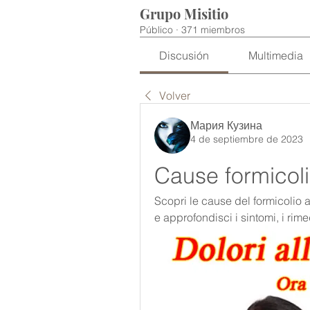
Grupo Misitio
Público
·
371 miembros
Discusión
Multimedia
Volver
Мария Кузина
4 de septiembre de 2023
Cause formicol
Scopri le cause del formicolio a
e approfondisci i sintomi, i rimed