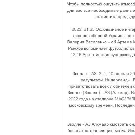
Чтобы полностью ощутить атмосф
для вас все необходимые данные
статистика предыдущ
2023, 21:35 Эксклюзивное интер
лидеров сборной Украины по хо
Валерия Василенко – об Артеме Ми
Рыжков вспоминает футболистов,
12:16 Аргентинская суперзвезда
Зволле – АЗ, 2: 1, 10 апреля 2
результаты. Нидерланды. Вы
приветствовать всех любителей 
Зволле (Зволле) – АЗ (Алкмар). В
2022 года на стадионе MAC3PARK 
московскому времени. Последние
Зволле - АЗ Алкмаар смотреть он
бесплатно трансляцию матча Инфо