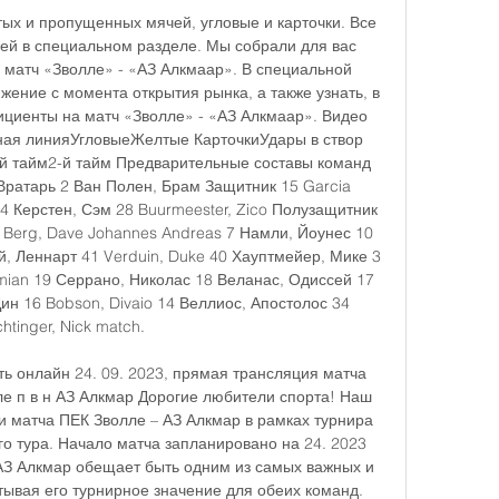
тых и пропущенных мячей, угловые и карточки. Все 
чей в специальном разделе. Мы собрали для вас 
матч «Зволле» - «АЗ Алкмаар». В специальной 
ение с момента открытия рынка, а также узнать, в 
циенты на матч «Зволле» - «АЗ Алкмаар». Видео 
ая линияУгловыеЖелтые КарточкиУдары в створ 
 тайм2-й тайм Предварительные составы команд 
Вратарь 2 Ван Полен, Брам Защитник 15 Garcia 
4 Керстен, Сэм 28 Buurmeester, Zico Полузащитник 
 Berg, Dave Johannes Andreas 7 Намли, Йоунес 10 
 Леннарт 41 Verduin, Duke 40 Хауптмейер, Мике 3 
amian 19 Серрано, Николас 18 Веланас, Одиссей 17 
ин 16 Bobson, Divaio 14 Веллиос, Апостолос 34 
chtinger, Nick match. 

ь онлайн 24. 09. 2023, прямая трансляция матча 
е п в н АЗ Алкмар Дорогие любители спорта! Наш 
и матча ПЕК Зволле – АЗ Алкмар в рамках турнира 
го тура. Начало матча запланировано на 24. 2023 
 АЗ Алкмар обещает быть одним из самых важных и 
тывая его турнирное значение для обеих команд. 