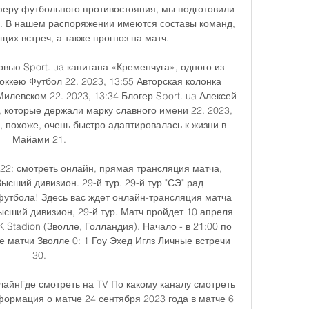
еру футбольного противостояния, мы подготовили 
. В нашем распоряжении имеются составы команд, 
их встреч, а также прогноз на матч. 

вью Sport. ua капитана «Кременчуга», одного из 
ккею Футбол 22. 2023, 13:55 Авторская колонка 
левском 22. 2023, 13:34 Блогер Sport. ua Алексей 
 которые держали марку славного имени 22. 2023, 
, похоже, очень быстро адаптировалась к жизни в 
Майами 21. 

022: смотреть онлайн, прямая трансляция матча, 
сший дивизион. 29-й тур. 29-й тур "СЭ" рад 
футбола! Здесь вас ждет онлайн-трансляция матча 
ысший дивизион, 29-й тур. Матч пройдет 10 апреля 
Stadion (Зволле, Голландия). Начало - в 21:00 по 
 матчи Зволле 0: 1 Гоу Эхед Иглз Личные встречи 
30. 

лайнГде смотреть на TV По какому каналу смотреть 
рмация о матче 24 сентября 2023 года в матче 6 