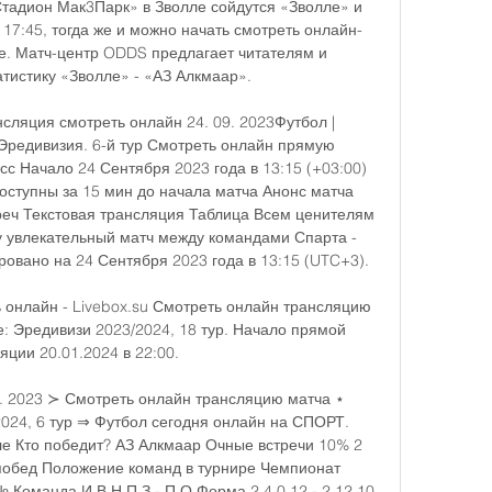
Стадион Мак3Парк» в Зволле сойдутся «Зволле» и 
17:45, тогда же и можно начать смотреть онлайн-
. Матч-центр ODDS предлагает читателям и 
истику «Зволле» - «АЗ Алкмаар». 

сляция смотреть онлайн 24. 09. 2023Футбол | 
Эредивизия. 6-й тур Смотреть онлайн прямую 
с Начало 24 Сентября 2023 года в 13:15 (+03:00) 
оступны за 15 мин до начала матча Анонс матча 
реч Текстовая трансляция Таблица Всем ценителям 
 увлекательный матч между командами Спарта - 
ровано на 24 Сентября 2023 года в 13:15 (UTC+3). 

 онлайн - Livebox.su Смотреть онлайн трансляцию 
: Эредивизи 2023/2024, 18 тур. Начало прямой 
яции 20.01.2024 в 22:00.

9. 2023 ≻ Смотреть онлайн трансляцию матча ⋆ 
24, 6 тур ⇒ Футбол сегодня онлайн на СПОРТ. 
е Кто победит? АЗ Алкмаар Очные встречи 10% 2 
побед Положение команд в турнире Чемпионат 
Команда И В Н П З - П О Форма 2 4 0 12 - 2 12 10 