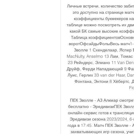
Личные встречи, количество заби
это доступно на странице мат
коэффициенты букмекеров на 
таблице можно посмотреть их движ
какой БК самые высокие коэффи
Таблица коэффициентовОсновн
воротОфсайдыФолыВесь матч1-й
Зволле 1 Схенделаар, Яспер 
MacNulty, Anselmo 13 Лам, Томас 
23 Рейндерс, Элиано 11 Van Den
Друйф, Ферди Нападающий 9 Фай,
Луис, Герлих 33 van der Haar, D
Фонтана, Энтони 8 Хёбертс, Д
Fi
ПЕК Зволле - АЗ Алкмар смотрет
бесплатно - ЭредивизиПЕК Зволл
онлайн-сервис готов к трансляци
Эредивизи сезона 2023/2024, 6-
года в 17:45. Матч ПЕК Зволле -
захватывающих игр сезона, учи