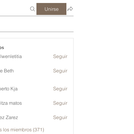
Unirse
os
lwenletitia
Seguir
etitia
ze Beth
Seguir
erto Kja
Seguir
itza matos
Seguir
ez Zarez
Seguir
s los miembros (371)