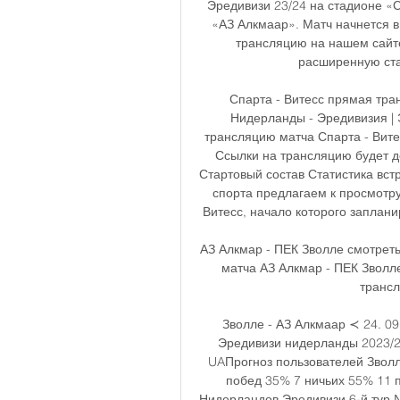
Эредивизи 23/24 на стадионе «
«АЗ Алкмаар». Матч начнется в 
трансляцию на нашем сайте
расширенную стат
Спарта - Витесс прямая тран
Нидерланды - Эредивизия | 
трансляцию матча Спарта - Витес
Ссылки на трансляцию будет д
Стартовый состав Статистика вст
спорта предлагаем к просмотру
Витесс, начало которого заплани
АЗ Алкмар - ПЕК Зволле смотреть
матча АЗ Алкмар - ПЕК Зволле
трансл
Зволле - АЗ Алкмаар ≺ 24. 0
Эредивизи нидерланды 2023/20
UAПрогноз пользователей Зволл
побед 35% 7 ничьих 55% 11 
Нидерландов Эредивизи 6-й тур № 