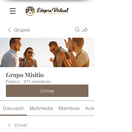
Grupos
Grupo Misitio
Público
·
371 miembros
Unirse
Discusión
Multimedia
Miembros
Acerca de
Volver