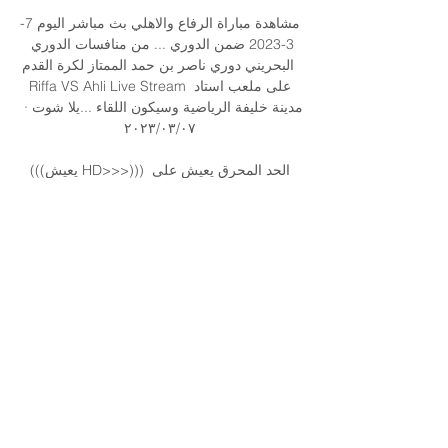
مشاهدة مباراة الرفاع والاهلي بث مباشر اليوم 7-
3-2023 ضمن الدوري ... من منافسات الدوري 
البحريني دوري ناصر بن حمد الممتاز لكرة القدم 
Riffa VS Ahli Live Stream على ملعب استاد 
مدينة خليفة الرياضية وسيكون اللقاء ...يلا شوت · 
٠٧‏/٠٣‏/٢٠٢٣

(((يعيش HD>>>))) الحد المحرق يعيش على 
الإنترنت 22 قبل يومين — قبل ٤ أيام — تعادل 
الرفاع مع الحد وفوز المحرق على النجمة في 
دوري ناصر بن ٢٦‏/٠٢ (كرة القدم-) الرفاع 
الشرقي الأهلي يعيش على الإنترنت 8 ...
0
0
Write a comment...