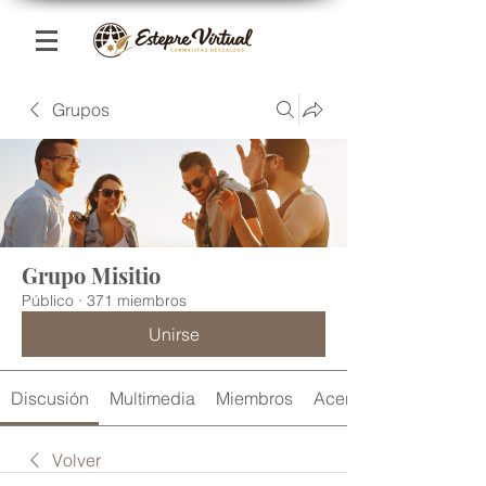
Grupos
Grupo Misitio
Público
·
371 miembros
Unirse
Discusión
Multimedia
Miembros
Acerca de
Volver