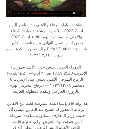
مشاهدة مباراة الرفاع والاهلي بث مباشر اليوم 
14-2-2022 - يلا شوت مشاهدة مباراة الرفاع 
والاهلي بث مباشر اليوم الثلاثاء 14-2-2022 
ضمن الدور نصف النهائي من منافسات كأس 
ملك البحرين لكرة القدم Riffa VS Ahli Live ...يلا 
شوت · ١٤‏/٠٢‏/٢٠٢٣

(لايف سبورت) الزوراء العربي يعيش على 
الإنترنت 18.09.2023 قبل ٦ أيام — (كرة القدم-) 
الرفاع الشرقي الأهلي يعيش على الإنترنت 8 
ديسمبر ٠٨‏/١٢‏/٢٠٢٢ — الرفاع البحريني يهزم 
الزوراء العراقي ويتقدم بالبطولة العربية.

هذا وقد قام بإنشاء هذه المدرسة لجنة من الأهالي 
برعاية المغفور له الشيخ عبد الله بن عيسى آل 
خليفة وزير المعارف السابق بمساعدة التبرعات 
التي جمعت لهذا الغرض. وفي عام م قامت 
اللجنة الأهلية المشرفة على التعليم آنذاك 