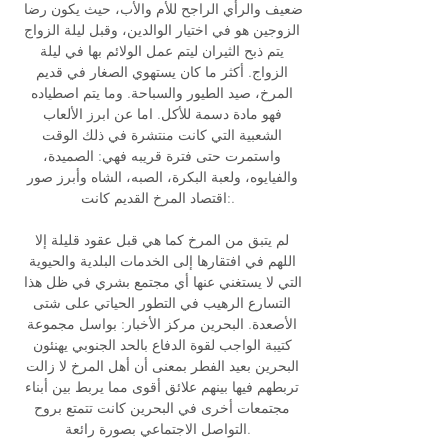
ضعيف والرأي الراجح للأم والأب، حيث يكون رضا 
الزوجين هو في اختيار الوالدين، وقبل ليلة الزواج 
يتم ذبح الثيران ليتم عمل الولائم بها في ليلة 
الزواج. أكثر ما كان يستهوي الصغار في قديم 
المرخ، صيد الطيور والسباحة. وما يتم اصطياده 
فهو مادة دسمة للأكل. اما عن ابرز الألعاب 
الشعبية التي كانت منتشرة في ذلك الوقت 
واستمرت حتى فترة قريبه فهي: الصميدة، 
والفيايوه، ولعبة البكرة، الصبه، الشاه وأبرز صور 
اقتصاد المرخ القديم كانت:. 

لم يتبق من المرخ كما هي قبل عقود قليلة إلا 
اللهم في افتقارها إلى الخدمات البلدية والحيوية 
التي لا يستغني عنها أي مجتمع بشري في ظل هذا 
التسارع الرهيب في التطور الحياتي على شتى 
الأصعدة. البحرين مركز الأخبار: بواسل مجموعة 
كتيبة الواجب لقوة الدفاع بالحد الجنوبي يهنئون 
البحرين بعيد الفطر بمعنى أن أهل المرخ لا زالت 
تربطهم فيها بينهم علائق أقوى مما يربط بين أبناء 
مجتمعات أخرى في البحرين كانت تتمتع بروح 
التواصل الاجتماعي بصورة رائعة. 
