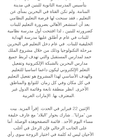
بتأسيس المدرسة الثانوية للبنين في مدينة 
المنامة. ولم تكن الفتاة في البحرين بمنأى عن 
التعليم ، فقد سنحت لها فرصة التعليم النظامي 
بعد أن استشعر الأهالي بضرورة التعليم للبنات 
كضرورته للبنين ، لذا افتتحت أول مدرسة نظامية 
للبنات في عام م أطلق عليها مدرسة الهداية 
الخليفية للبنات. في عام دخل التعليم في البحرين 
مرحلة التكنولوجيا وذلك من خلال مشروع الملك 
حمد لمدارس المستقبل والتي تهدف لربط جميع 
مدارس البحرين بالشبكة الإلكترونية وتفعيل 
التعلم الإلكتروني ليكون داعما اساسيا للتعليم. 
والهدف الأساسي لهذا المشروع هو تفعيل التعليم 
في كل مكان وفي كل زمان. للتوابع والمناطق 
الأخرى, انظر منطقة تابعة وقائمة الدول غير 
المعترف بها. الإمارات العربية. 

الإثنين 22 فبراير في الحدث. إقرأ المزيد. بيت 
من "مزايا".. شارك بحوار "البلاد" مع عارف خليفة 
مساء اليوم الأحد.. قائمة التصفحوهذه الوصلة. أما 
على الجانب الرجالي فإن الرجل في أغلب 
الأحيان ليس له كلمة في اختيار الزوجة سوى رأي 