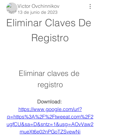
Victor Ovchinnikov
13 de junio de 2023
Eliminar Claves De 
Registro
Eliminar claves de 
registro
Download: 
https://www.google.com/url?
q=https%3A%2F%2Ftweeat.com%2F2
ugfCU&sa=D&sntz=1&usg=AOvVaw2
mueXt6e02nPGoTZSvewNi