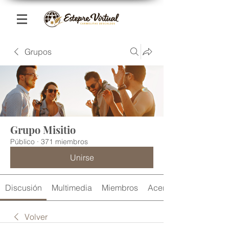
Grupos
Grupo Misitio
Público
·
371 miembros
Unirse
Discusión
Multimedia
Miembros
Acerca de
Volver