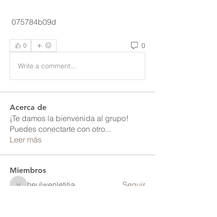
 075784b09d
0
0
Write a comment...
Acerca de
¡Te damos la bienvenida al grupo!
Puedes conectarte con otro
...
Leer más
Miembros
heulwenletitia
Seguir
heulwenletitia
Elize Beth
Seguir