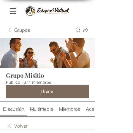
Grupos
Grupo Misitio
Público
·
371 miembros
Unirse
Discusión
Multimedia
Miembros
Acerca de
Volver