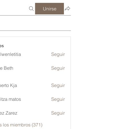
Unirse
os
lwenletitia
Seguir
etitia
ze Beth
Seguir
erto Kja
Seguir
itza matos
Seguir
ez Zarez
Seguir
s los miembros (371)