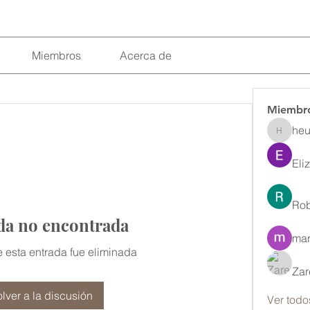
Miembros
Acerca de
Miembr
heu
heulwenl
Eli
Rob
da no encontrada
mar
 esta entrada fue eliminada
Zar
lver a la discusión
Ver todo