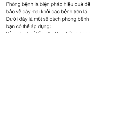
Phòng bệnh là biện pháp hiệu quả để 
bảo vệ cây mai khỏi các bệnh trên lá. 
Dưới đây là một số cách phòng bệnh 
bạn có thể áp dụng:
Vệ sinh và cắt tỉa cây: Sau Tết và trong 
mùa mưa, hãy cắt tỉa cành, lá khô để 
cây thông thoáng.
Cung cấp nước và phân bón hợp lý: 
Đảm bảo lượng nước và phân bón 
hợp lý, tránh lạm dụng.
Phun thuốc phòng ngừa nấm bệnh: Sử 
dụng chế phẩm sinh học để phòng 
ngừa nấm bệnh, bảo vệ cây mai khỏi 
bị nhiễm bệnh.
Tưới nước và thoát nước tốt: Đảm bảo 
cây không bị úng nước, giúp mai phát 
triển tốt.
Với những phương pháp phòng ngừa 
và trị bệnh trên, bạn sẽ chăm sóc cây 