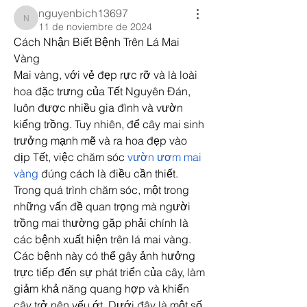
nguyenbich13697
nguyenbich13697
11 de noviembre de 2024
Cách Nhận Biết Bệnh Trên Lá Mai 
Vàng
Mai vàng, với vẻ đẹp rực rỡ và là loài 
hoa đặc trưng của Tết Nguyên Đán, 
luôn được nhiều gia đình và vườn 
kiểng trồng. Tuy nhiên, để cây mai sinh 
trưởng mạnh mẽ và ra hoa đẹp vào 
dịp Tết, việc chăm sóc 
vườn ươm mai 
vàng
 đúng cách là điều cần thiết. 
Trong quá trình chăm sóc, một trong 
những vấn đề quan trọng mà người 
trồng mai thường gặp phải chính là 
các bệnh xuất hiện trên lá mai vàng.
Các bệnh này có thể gây ảnh hưởng 
trực tiếp đến sự phát triển của cây, làm 
giảm khả năng quang hợp và khiến 
cây trở nên yếu ớt. Dưới đây là một số 