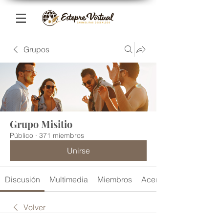
Grupos
Grupo Misitio
Público
·
371 miembros
Unirse
Discusión
Multimedia
Miembros
Acerca de
Volver