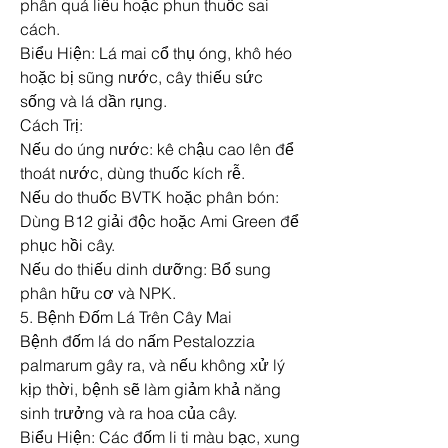
phân quá liều hoặc phun thuốc sai 
cách.
Biểu Hiện: Lá mai cổ thụ óng, khô héo 
hoặc bị sũng nước, cây thiếu sức 
sống và lá dần rụng.
Cách Trị:
Nếu do úng nước: kê chậu cao lên để 
thoát nước, dùng thuốc kích rễ.
Nếu do thuốc BVTK hoặc phân bón: 
Dùng B12 giải độc hoặc Ami Green để 
phục hồi cây.
Nếu do thiếu dinh dưỡng: Bổ sung 
phân hữu cơ và NPK.
5. Bệnh Đốm Lá Trên Cây Mai
Bệnh đốm lá do nấm Pestalozzia 
palmarum gây ra, và nếu không xử lý 
kịp thời, bệnh sẽ làm giảm khả năng 
sinh trưởng và ra hoa của cây.
Biểu Hiện: Các đốm li ti màu bạc, xung 