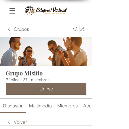
Grupos
Grupo Misitio
Público
·
371 miembros
Unirse
Discusión
Multimedia
Miembros
Acerca de
Volver