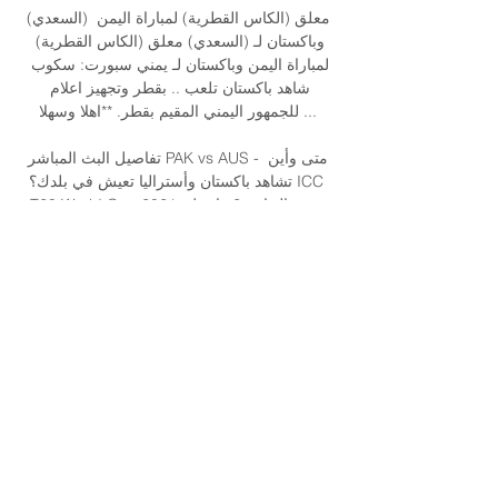
(السعدي) معلق (الكاس القطرية) لمباراة اليمن 
وباكستان لـ (السعدي) معلق (الكاس القطرية) 
لمباراة اليمن وباكستان لـ يمني سبورت: سكوب 
شاهد باكستان تلعب .. بقطر وتجهيز اعلام 
للجمهور اليمني المقيم بقطر. **اهلا وسهلا ...

تفاصيل البث المباشر PAK vs AUS - متى وأين 
تشاهد باكستان وأستراليا تعيش في بلدك؟ ICC 
T20 World Cup 2021 نصف النهائي 2تفاصيل 
البث المباشر PAK vs AUS – متى وأين تشاهد 
باكستان وأستراليا تعيش في بلدك؟ نصف نهائي 
كأس العالم 2021 ICC T20 2. تتواجه باكستان 
وأستراليا في نصف نهائي دوري الأبطال كأس 
العالم لكرة القدم T20 لعام 2021. وستقام 
المواجهة يوم 11 نوفمبر. 

منتخب باكستان يخوض أول مباراة له في الهند 
منذ 2014 ٢٠‏/٠٦‏/٢٠٢٣ — تحصّل لاعبو المنتخب 
ال#باكستاني ل#كرة القدم على تأشيرات دخول 
إلى #الهند، حيث سيواجهون البلد المضيف، 
الأربعاء، في أول مباراة لهم على الأراضي ...