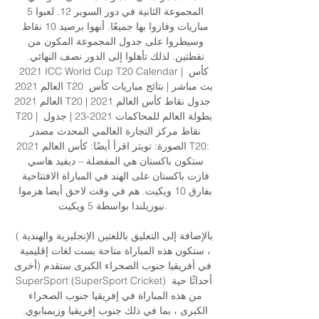
المجموعة الثانية في دور السوبر 12. لعبوا 5 
مباريات وفازوا بها جميعًا. أنهوا برصيد 10 نقاط 
وسيطروا على جدول المجموعة المكون من 
نقطتين. لذلك تأهلوا إلى الدور نصف النهائي. 
2021 ICC World Cup T20 Calendar | كأس 
العالم 2021 T20 بث مباشر | نتائج مباريات كأس 
العالم 2021 T20 | جدول نقاط كأس العالم 2021 
T20 | بطولة العالم للمحاكمات 2021-23 | جدول 
نقاط مركز التجارة العالمي المحدث مصدر 
الصورة: تويتر اقرأ أيضًا: كأس العالم 2021 T20: 
ستكون باكستان هي المفضلة – ديفيد هاسي 
فازت باكستان على الهند في المباراة الافتتاحية 
بفارق 10 ويكيت. هم في وقت لاحق أيضا هزموا 
نيوزيلندا بواسطة 5 ويكيت. 

(بالإضافة إلى التعليق باللغتين الإنجليزية والهندية 
، ستكون هذه المباراة متاحة بست لغات إقليمية 
أخرى) في أفريقيا جنوب الصحراء الكبرى ستقدم 
SuperSport (SuperSport Cricket) أحداثًا حية 
من هذه المباراة في إفريقيا جنوب الصحراء 
الكبرى ، بما في ذلك جنوب إفريقيا وزيمبابوي. 