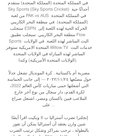
في المملكة المتحدة (المملكة المتحدة) ستقدم 
Sky Sports (Sky Sports Cricket) أحداثًا حية 
من لعبة PAK vs AUS في المملكة المتحدة 
(المملكة المتحدة). في منطقة البحر الكاريبي 
ستجلب ESPN الحركة الحية لهذه اللعبة إلى 
منطقة البحر الكاريبي. سيجلب تطبيق Flow 
Sports البث المباشر لهذه اللعبة. في الولايات 
المتحدة الامريكية ستوفر Willow TV خدمات البث 
المباشر لهذه المباراة في الولايات المتحدة 
(الولايات المتحدة الأمريكية) وكندا. 

مصرية أم باكستانية.. كرة المونديال تشعل جدلاً 
حول مصنّعها ٢٤‏/١١‏/٢٠٢٢ — إلى جانب الحماسة 
التي أشعلتها حمى مباريات كأس العالم 2022، 
لكرة القدم، دار سجال من نوع آخر خارج 
الملاعب.فبين باكستان ومصر، اشتعل صراع 
على ...

إنجلترا تضرب أستراليا ب 8 ويكيت اقرأ أيضًا: 
شين وارن يعتقد أن أستراليا يمكن أن تفوز 
بالبطولة ، ترحب بمراكز وشكل ترتيب الضرب 