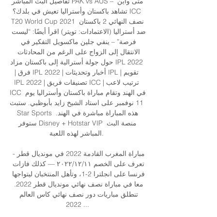
تفاصيل البث المباشر PAK vs AUS – متى وأين 
تشاهد باكستان وأستراليا تعيش في بلدك؟ ICC 
T20 World Cup 2021 نصف النهائي 2 باكستان 
ضد أستراليا (الاعتمادات: تويتر) اقرأ أيضًا: “ليست 
فرصة” – ينفي جلين ماكسويل التفكير في 
الانتقال إلى الزواج على الرغم من المحادثات 
حول جولة أسترالية إلى باكستان مزاد IPL 2022 
| فرق IPL 2022 | أخبار وتحديثات IPL | تقويم 
IPL 2022 | تصنيفات فريق ICC | ترتيب لاعب 
ICC في الهند وتقام مباراة باكستان وأستراليا يوم 
11 نوفمبر على استاد الشيخ زايد بأبوظبي. ستبث 
Star Sports هذه المباراة مباشرة في الهند. 
ستوفر Disney + Hotstar VIP منصة البث 
المباشر لهذه اللعبة. 

مباراة المغرب القادمة 2022 في مونديال قطر - 
تعرف على الخصم ١١‏/١٢‏/٢٠٢٢ — كذلك فازات 
فرنسا على انجلترا 2-1، وتأهل المنتخبان ليتواجها 
معا في مباراة نصف نهائي مونديال قطر 2022. 
تنطلق مباريات دور نصف نهائي كاس العالم 
2022 ...
