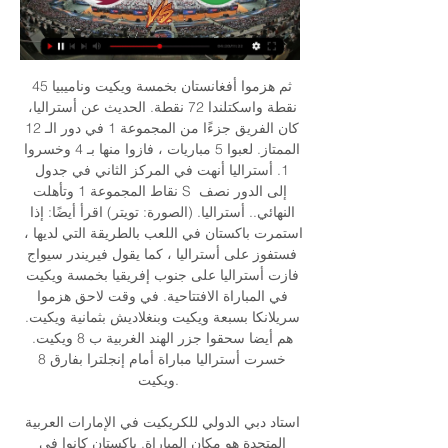
ثم هزموا أفغانستان بخمسة ويكيت وناميبيا 45 
نقطة واسكتلندا 72 نقطة. الحديث عن أستراليا، 
كان الفريق جزءًا من المجموعة 1 في دور الـ 12 
الممتاز. لعبوا 5 مباريات ، فازوا منها بـ 4 وخسروا 
1. أستراليا أنهت في المركز الثاني في جدول 
نقاط المجموعة 1 وتأهلت S إلى الدور نصف 
النهائي.. أستراليا. (الصورة: تويتر) اقرأ أيضًا: إذا 
استمرت باكستان في اللعب بالطريقة التي لديها ، 
فستفوز على أستراليا ، كما يقول فيريندر سيواج 
فازت أستراليا على جنوب إفريقيا بخمسة ويكيت 
في المباراة الافتتاحية. في وقت لاحق هزموا 
سريلانكا بسبعة ويكيت وبنغلاديش بثمانية ويكيت. 
هم أيضا سحقوا جزر الهند الغربية ب 8 ويكيت. 
خسرت أستراليا مباراة أمام إنجلترا بفارق 8 
ويكيت. 

استاد دبي الدولي للكريكيت في الإمارات العربية 
المتحدة هو مكان المباراة. باكستان كانوا في 