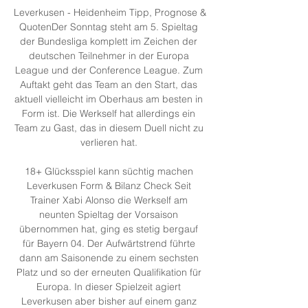
Leverkusen - Heidenheim Tipp, Prognose & 
QuotenDer Sonntag steht am 5. Spieltag 
der Bundesliga komplett im Zeichen der 
deutschen Teilnehmer in der Europa 
League und der Conference League. Zum 
Auftakt geht das Team an den Start, das 
aktuell vielleicht im Oberhaus am besten in 
Form ist. Die Werkself hat allerdings ein 
Team zu Gast, das in diesem Duell nicht zu 
verlieren hat. 

18+ Glücksspiel kann süchtig machen 
Leverkusen Form & Bilanz Check Seit 
Trainer Xabi Alonso die Werkself am 
neunten Spieltag der Vorsaison 
übernommen hat, ging es stetig bergauf 
für Bayern 04. Der Aufwärtstrend führte 
dann am Saisonende zu einem sechsten 
Platz und so der erneuten Qualifikation für 
Europa. In dieser Spielzeit agiert 
Leverkusen aber bisher auf einem ganz 