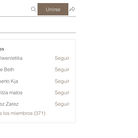
Unirse
os
lwenletitia
Seguir
etitia
ze Beth
Seguir
erto Kja
Seguir
itza matos
Seguir
ez Zarez
Seguir
s los miembros (371)