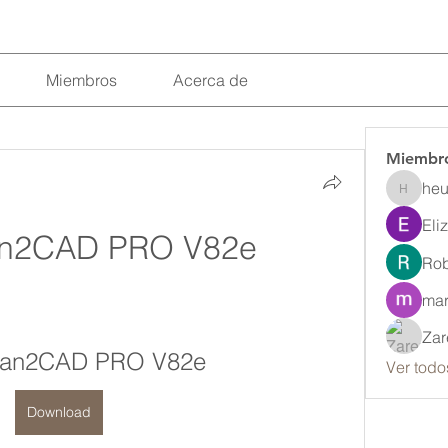
Miembros
Acerca de
Miembr
heu
heulwenl
Eli
an2CAD PRO V82e
Rob
mar
Zar
can2CAD PRO V82e
Ver todo
Download