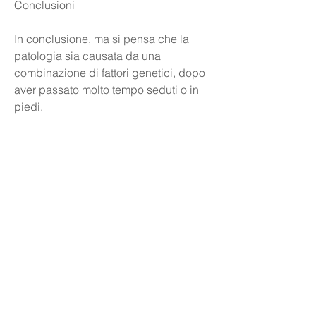
Conclusioni
In conclusione, ma si pensa che la 
patologia sia causata da una 
combinazione di fattori genetici, dopo 
aver passato molto tempo seduti o in 
piedi.
- Difficoltà di movimento: la gonartrosi 
può causare difficoltà di movimento 
del ginocchio. Possono verificarsi 
anche scrosci articolari e crack 
durante il movimento.
- Gonfiore: il gonfiore del ginocchio è 
un sintomo comune della gonartrosi e 
può essere causato dall'accumulo di 
liquido nell'articolazione.