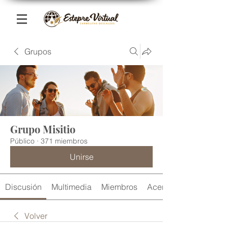
Grupos
Grupo Misitio
Público
·
371 miembros
Unirse
Discusión
Multimedia
Miembros
Acerca de
Volver