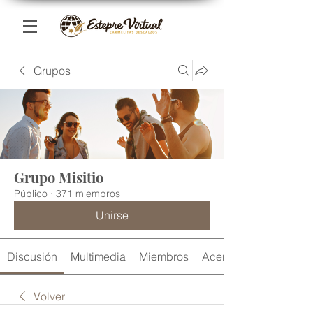
Grupos
Grupo Misitio
Público
·
371 miembros
Unirse
Discusión
Multimedia
Miembros
Acerca de
Volver