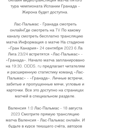
тура чемпионата Испании Гранада – 
Жирона будет доступна. 

Лас-Пальмас - Гранада смотреть 
онлайнГде смотреть на TV По какому 
каналу смотреть бесплатно трансляцию 
матча Информация о матче На стадионе 
«Гран Канария» 24 сентября 2023 6 Ла 
Лига 23/24 встретятся «Лас-Пальмас» - 
«Гранада». Начало матча запланировано 
на 19:30. ODDS. ru предлагает читателям 
и расширенную статистику команд «Лас-
Пальмас» - «Гранада». Личные встречи, 
забитые и пропущенные мячи, угловые и 
карточки. Все это доступно на страницах 
матчей в специальном разделе. 

Валенсия 1:0 Лас-Пальмас - 18 августа 
2023 Смотрите прямую трансляцию 
матча Валенсия - Лас-Пальмас онлайн. И 
будьте в курсе текущего счёта, авторов 