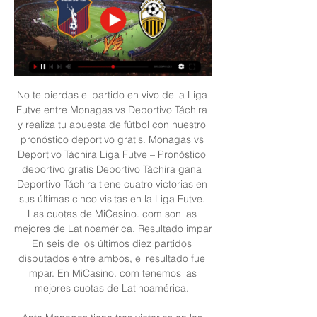
No te pierdas el partido en vivo de la Liga 
Futve entre Monagas vs Deportivo Táchira 
y realiza tu apuesta de fútbol con nuestro 
pronóstico deportivo gratis. Monagas vs 
Deportivo Táchira Liga Futve – Pronóstico 
deportivo gratis Deportivo Táchira gana 
Deportivo Táchira tiene cuatro victorias en 
sus últimas cinco visitas en la Liga Futve. 
Las cuotas de MiCasino. com son las 
mejores de Latinoamérica. Resultado impar 
En seis de los últimos diez partidos 
disputados entre ambos, el resultado fue 
impar. En MiCasino. com tenemos las 
mejores cuotas de Latinoamérica. 
