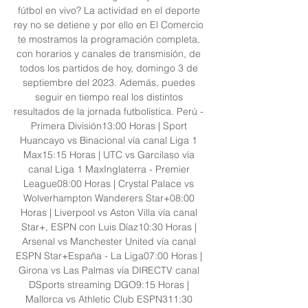
fútbol en vivo? La actividad en el deporte 
rey no se detiene y por ello en El Comercio 
te mostramos la programación completa, 
con horarios y canales de transmisión, de 
todos los partidos de hoy, domingo 3 de 
septiembre del 2023. Además, puedes 
seguir en tiempo real los distintos 
resultados de la jornada futbolística. Perú - 
Primera División13:00 Horas | Sport 
Huancayo vs Binacional vía canal Liga 1 
Max15:15 Horas | UTC vs Garcilaso vía 
canal Liga 1 MaxInglaterra - Premier 
League08:00 Horas | Crystal Palace vs 
Wolverhampton Wanderers Star+08:00 
Horas | Liverpool vs Aston Villa vía canal 
Star+, ESPN con Luis Díaz10:30 Horas | 
Arsenal vs Manchester United vía canal 
ESPN Star+España - La Liga07:00 Horas | 
Girona vs Las Palmas vía DIRECTV canal 
DSports streaming DGO9:15 Horas | 
Mallorca vs Athletic Club ESPN311:30 