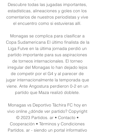
Descubre todas las jugadas importantes, 
estadísticas, alineaciones y goles con los 
comentarios de nuestros periodistas y vive 
el encuentro como si estuvieras allí. 

Monagas se complica para clasificar a 
Copa Sudamericana El último finalista de la 
Liga Futve en la última jornada perdió un 
partido importante para sus aspiraciones 
de torneos internacionales. El torneo 
irregular del Monagas lo han dejado lejos 
de competir por el G4 y al parecer de 
jugar internacionalmente la temporada que 
viene. Ante Angostura perdieron 0-2 en un 
partido que Maza realizó doblete. 

Monagas vs Deportivo Táchira FC hoy en 
vivo online ¿dónde ver partido? Copyright 
© 2023 Partidos. ar • Contacto • 
Cooperación • Términos y Condiciones 
Partidos. ar - siendo un portal informativo 