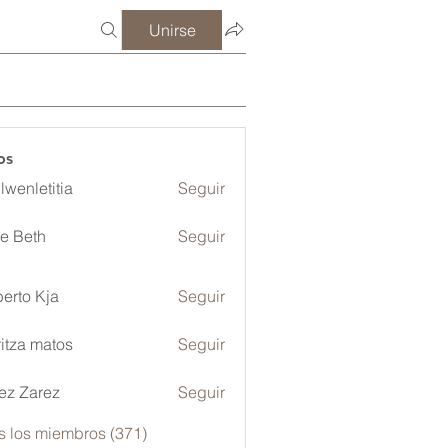
Unirse
os
lwenletitia
Seguir
etitia
ze Beth
Seguir
erto Kja
Seguir
itza matos
Seguir
ez Zarez
Seguir
s los miembros (371)