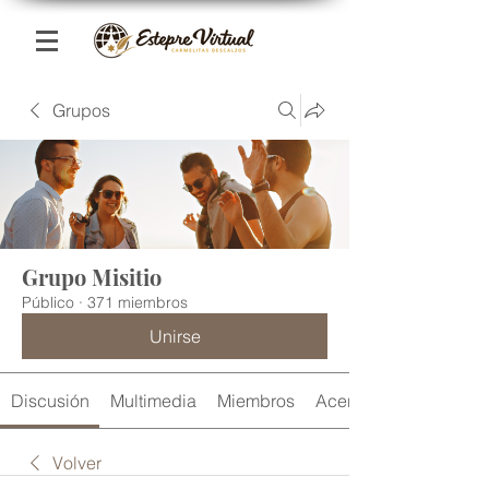
Grupos
Grupo Misitio
Público
·
371 miembros
Unirse
Discusión
Multimedia
Miembros
Acerca de
Volver