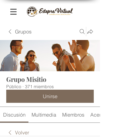
Grupos
Grupo Misitio
Público
·
371 miembros
Unirse
Discusión
Multimedia
Miembros
Acerca de
Volver