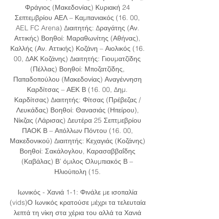
Φράγιος (Μακεδονίας) Κυριακή 24 
Σεπτεμβρίου ΑΕΛ – Καμπανιακός (16. 00, 
AEL FC Arena) Διαιτητής: Δραγάτης (Αν. 
Αττικής) Βοηθοί: Μαραθωνίτης (Αθήνας), 
Καλλής (Αν. Αττικής) Κοζάνη – Αιολικός (16. 
00, ΔΑΚ Κοζάνης) Διαιτητής: Γιουματζίδης 
(Πέλλας) Βοηθοί: Μποζατζίδης, 
Παπαδοπούλου (Μακεδονίας) Αναγέννηση 
Καρδίτσας – ΑΕΚ Β (16. 00, Δημ. 
Καρδίτσας) Διαιτητής: Φίτσας (Πρέβεζας / 
Λευκάδας) Βοηθοί: Θανασιάς (Ηπείρου), 
Νίκζας (Λάρισας) Δευτέρα 25 Σεπτμεβρίου 
ΠΑΟΚ Β – Απόλλων Πόντου (16. 00, 
Μακεδονικού) Διαιτητής: Κεχαγιάς (Κοζάνης) 
Βοηθοί: Σακάλογλου, Καρασαββαΐδης 
(Καβάλας) Β’ όμιλος Ολυμπιακός Β – 
Ηλιούπολη (15. 

Ιωνικός - Χανιά 1-1: Φινάλε με ισοπαλία 
(vids)Ο Ιωνικός κρατούσε μέχρι τα τελευταία 
λεπτά τη νίκη στα χέρια του αλλά τα Χανιά 