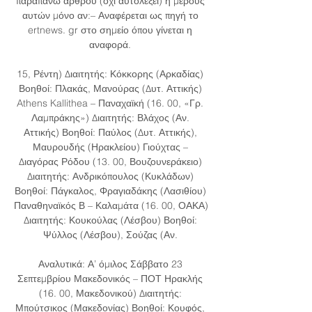
παραπάνω άρθρου (όχι αυτολεξεί) ή μέρους 
αυτών μόνο αν:– Αναφέρεται ως πηγή το 
ertnews. gr στο σημείο όπου γίνεται η 
αναφορά. 

15, Ρέντη) Διαιτητής: Κόκκορης (Αρκαδίας) 
Βοηθοί: Πλακάς, Μανούρας (Δυτ. Αττικής) 
Athens Kallithea – Παναχαϊκή (16. 00, «Γρ. 
Λαμπράκης») Διαιτητής: Βλάχος (Αν. 
Αττικής) Βοηθοί: Παύλος (Δυτ. Αττικής), 
Μαυρουδής (Ηρακλείου) Γιούχτας – 
Διαγόρας Ρόδου (13. 00, Βουζουνεράκειο) 
Διαιτητής: Ανδρικόπουλος (Κυκλάδων) 
Βοηθοί: Πάγκαλος, Φραγιαδάκης (Λασιθίου) 
Παναθηναϊκός Β – Καλαμάτα (16. 00, ΟΑΚΑ) 
Διαιτητής: Κουκούλας (Λέσβου) Βοηθοί: 
Ψύλλος (Λέσβου), Σούζας (Αν. 

Αναλυτικά: Α’ όμιλος Σάββατο 23 
Σεπτεμβρίου Μακεδονικός – ΠΟΤ Ηρακλής 
(16. 00, Μακεδονικού) Διαιτητής: 
Μπούτσικος (Μακεδονίας) Βοηθοί: Κουφός, 