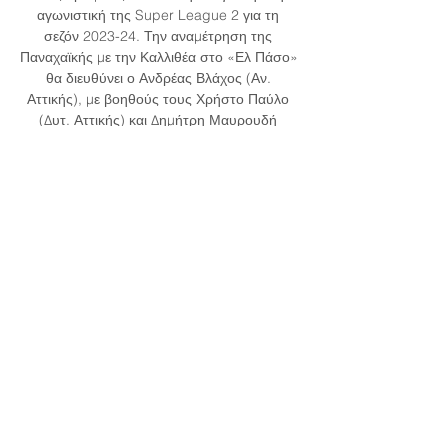
αγωνιστική της Super League 2 για τη 
σεζόν 2023-24. Την αναμέτρηση της 
Παναχαϊκής με την Καλλιθέα στο «Ελ Πάσο» 
θα διευθύνει ο Ανδρέας Βλάχος (Αν. 
Αττικής), με βοηθούς τους Χρήστο Παύλο 
(Δυτ. Αττικής) και Δημήτρη Μαυρουδή 
(Ηρακλέιου). Τέταρτος διαιτητής θα είναι 
Νίκος Γεωργόπουλος (Αρκαδίας). 

Super League 2: Δείτε ζωντανά το Ιωνικός-
Χανιά (live stream) - Regista. grΙστοσελίδα 
που οργανώνει το παιχνίδι της αθλητικής 
ενημέρωσης στη Θεσσαλία, με 
αντικειμενικότητα, αξιοπιστία και άποψη, 
χωρίς εξαρτήσεις και αστερίσκους. Στο 
regista. gr η μπάλα παίζεται αλλιώς! 
ΚατηγορίεςΘεσσαλία Ποδόσφαιρο Άλλα 
Σπορ Απόψεις Social Media Newsletter 
Εγγραφείτε στο Newsletter του regista και 
μείνετε ενημερωμένοι για όλα τα νέα. 
