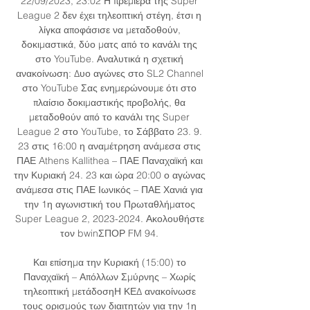
22/09/2023, 23:02 Η πρεμιέρα της Super 
League 2 δεν έχει τηλεοπτική στέγη, έτσι η 
λίγκα αποφάσισε να μεταδοθούν, 
δοκιμαστικά, δύο ματς από το κανάλι της 
στο YouTube. Αναλυτικά η σχετική 
ανακοίνωση: Δυο αγώνες στο SL2 Channel 
στο YouTube Σας ενημερώνουμε ότι στο 
πλαίσιο δοκιμαστικής προβολής, θα 
μεταδοθούν από το κανάλι της Super 
League 2 στο YouTube, το Σάββατο 23. 9. 
23 στις 16:00 η αναμέτρηση ανάμεσα στις 
ΠΑΕ Athens Kallithea – ΠΑΕ Παναχαϊκή και 
την Κυριακή 24. 23 και ώρα 20:00 ο αγώνας 
ανάμεσα στις ΠΑΕ Ιωνικός – ΠΑΕ Χανιά για 
την 1η αγωνιστική του Πρωταθλήματος 
Super League 2, 2023-2024. Ακολουθήστε 
τον bwinΣΠΟΡ FM 94. 

Και επίσημα την Κυριακή (15:00) το 
Παναχαϊκή – Απόλλων Σμύρνης – Χωρίς 
τηλεοπτική μετάδοσηΗ ΚΕΔ ανακοίνωσε 
τους ορισμούς των διαιτητών για την 1η 