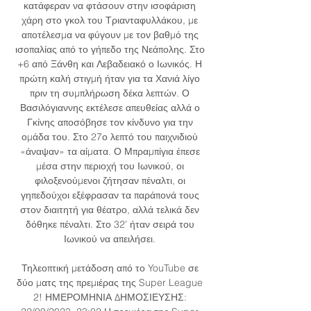
κατάφεραν να φτάσουν στην ισοφάριση 
χάρη στο γκολ του Τριανταφυλλάκου, με 
αποτέλεσμα να φύγουν με τον βαθμό της 
ισοπαλίας από το γήπεδο της Νεάπολης. Στο 
+6 από Ξάνθη και Λεβαδειακό ο Ιωνικός. Η 
πρώτη καλή στιγμή ήταν για τα Χανιά λίγο 
πριν τη συμπλήρωση δέκα λεπτών. Ο 
Βασιλόγιαννης εκτέλεσε απευθείας αλλά ο 
Γκίνης αποσόβησε τον κίνδυνο για την 
ομάδα του. Στο 27ο λεπτό του παιχνιδιού 
«άναψαν» τα αίματα. Ο Μπραμπίγια έπεσε 
μέσα στην περιοχή του Ιωνικού, οι 
φιλοξενούμενοι ζήτησαν πέναλτι, οι 
γηπεδούχοι εξέφρασαν τα παράπονά τους 
στον διαιτητή για θέατρο, αλλά τελικά δεν 
δόθηκε πέναλτι. Στο 32' ήταν σειρά του 
Ιωνικού να απειλήσει. 

Τηλεοπτική μετάδοση από το YouTube σε 
δύο ματς της πρεμιέρας της Super League 
2! ΗΜΕΡΟΜΗΝΙΑ ΔΗΜΟΣΙΕΥΣΗΣ: 