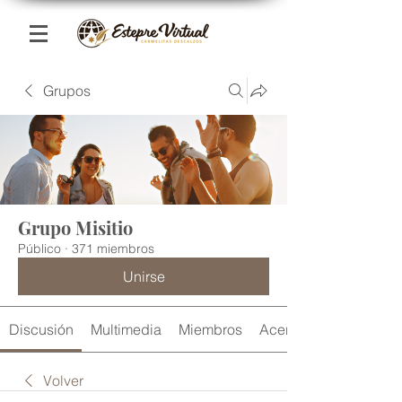
Grupos
Grupo Misitio
Público
·
371 miembros
Unirse
Discusión
Multimedia
Miembros
Acerca de
Volver