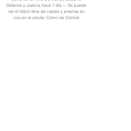
Defensa y Justicia hace 1 día — Se puede 
ver el fútbol libre de cables y antenas en 
vivo en el celular. Cómo ver Central 
Córdoba vs Defensa y Justicia por la Copa 
de la Liga.
0
0
Write a comment...
Acerca de
¡Te damos la bienvenida al grupo!
Puedes conectarte con otro
...
Leer más
Miembros