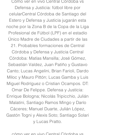
Cómo ver en vivo Central Córdoba vs 
Defensa y Justicia: fútbol libre por 
celularCentral Córdoba de Santiago del 
Estero y Defensa y Justicia jugarán esta 
noche por la Zona B de la Copa de la Liga 
Profesional de Fútbol (LPF) en el estadio 
Único Madre de Ciudades a partir de las 
21. Probables formaciones de Central 
Córdoba y Defensa y Justicia Central 
Córdoba: Matías Mansilla; José Gómez, 
Sebastián Valdez, Juan Patiño y Gustavo 
Canto; Lucas Angelini, Brian Farioli, Dardo 
Miloc y Mauro Pittón; Lucas Gamba y Luis 
Miguel Rodríguez o Cristian Ocampos. DT: 
Omar De Felippe. Defensa y Justicia: 
Enrique Bologna; Nicolás Tripicchio, Julián 
Malatini, Santiago Ramos Mingo y Darío 
Cáceres; Manuel Duarte, Julián López, 
Gastón Togni y Alexis Soto; Santiago Solari 
y Lucas Pratto. 

cómo ver en vivo Central Córdoba vs 