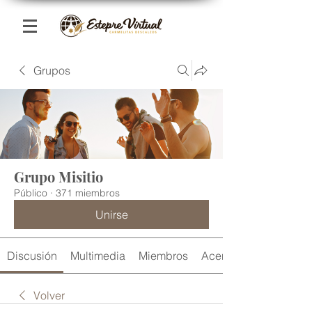
Grupos
Grupo Misitio
Público
·
371 miembros
Unirse
Discusión
Multimedia
Miembros
Acerca de
Volver