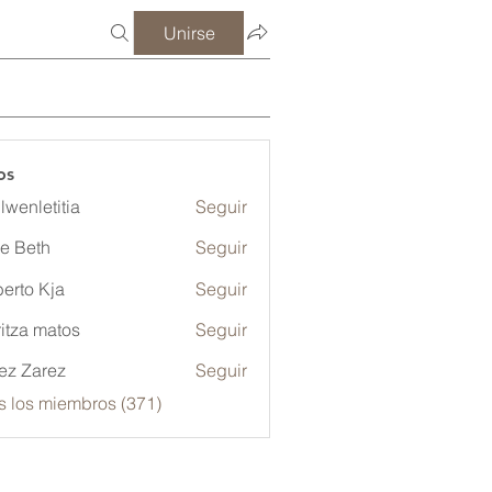
Unirse
os
lwenletitia
Seguir
etitia
ze Beth
Seguir
erto Kja
Seguir
itza matos
Seguir
ez Zarez
Seguir
s los miembros (371)