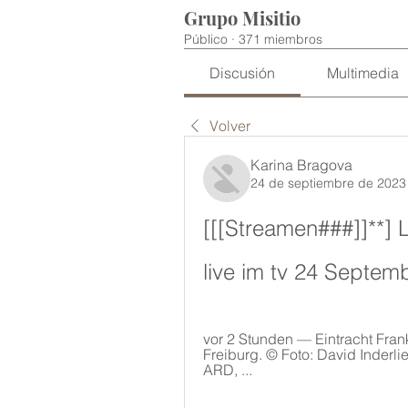
Grupo Misitio
Público
·
371 miembros
Discusión
Multimedia
Volver
Karina Bragova
24 de septiembre de 2023
[[[Streamen###]]**]
live im tv 24 Septem
vor 2 Stunden — Eintracht Frank
Freiburg. © Foto: David Inderlie
ARD, ...