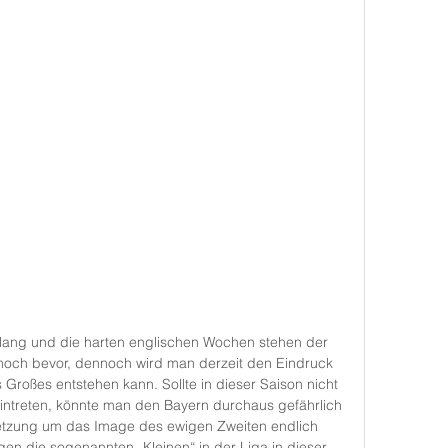
h lang und die harten englischen Wochen stehen der 
noch bevor, dennoch wird man derzeit den Eindruck 
 Großes entstehen kann. Sollte in dieser Saison nicht 
ntreten, könnte man den Bayern durchaus gefährlich 
etzung um das Image des ewigen Zweiten endlich 
en die sogenannten „Kleinen“ in der Liga in dieser 