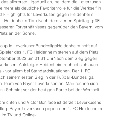
das allererste Ligaduell an, bei dem die Leverkusen 
ehr als deutliche Favoritenrolle für die Werkself in 
stik Highlights für Leverkusen gegen Heidenheim 
– Heidenheim Tipp Nach dem vierten Spieltag grüßt 
esseren Torverhältnisses gegenüber den Bayern, vom 
Platz an der Sonne. 

Coup in LeverkusenBundesligaHeidenheim hofft auf 
pieler des 1. FC Heidenheim stehen auf dem Platz. 
September 2023 um 01:31 UhrNach dem Sieg gegen 
verkusen. Aufsteiger Heidenheim rechnet sich auch 
- vor allem bei Standardsituationen. Der 1. FC 
ch seinem ersten Sieg in der Fußball-Bundesliga 
p-Team von Bayer Leverkusen an. Man rechne sich 
nk Schmidt vor der heutigen Partie bei der Werkself. 

hrichten und Victor Boniface ist derzeit Leverkusens 
ieltag. Bayer Leverkusen gegen den 1. FC Heidenheim 
e im TV und Online- ...