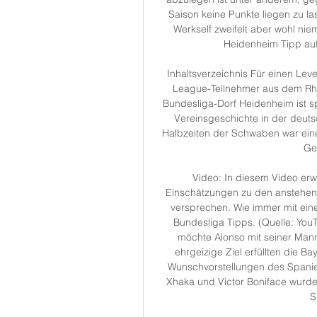
Saison keine Punkte liegen zu l
Werkself zweifelt aber wohl ni
Heidenheim Tipp auf
Inhaltsverzeichnis Für einen Le
League-Teilnehmer aus dem Rhei
Bundesliga-Dorf Heidenheim ist s
Vereinsgeschichte in der deuts
Halbzeiten der Schwaben war eine
Ge
Video: In diesem Video er
Einschätzungen zu den anstehend
versprechen. Wie immer mit ein
Bundesliga Tipps. (Quelle: YouT
möchte Alonso mit seiner Mann
ehrgeizige Ziel erfüllten die Ba
Wunschvorstellungen des Spanier
Xhaka und Victor Boniface wurden 
S