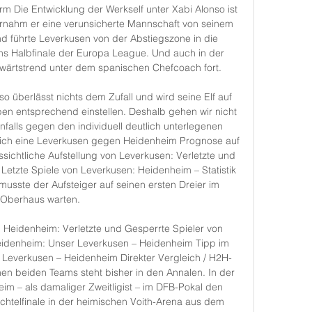
orm Die Entwicklung der Werkself unter Xabi Alonso ist 
bernahm er eine verunsicherte Mannschaft von seinem 
führte Leverkusen von der Abstiegszone in die 
ns Halbfinale der Europa League. Und auch in der 
fwärtstrend unter dem spanischen Chefcoach fort. 

o überlässt nichts dem Zufall und wird seine Elf auf 
en entsprechend einstellen. Deshalb gehen wir nicht 
falls gegen den individuell deutlich unterlegenen 
sich eine Leverkusen gegen Heidenheim Prognose auf 
ichtliche Aufstellung von Leverkusen: Verletzte und 
Letzte Spiele von Leverkusen: Heidenheim – Statistik 
musste der Aufsteiger auf seinen ersten Dreier im 
Oberhaus warten. 

n Heidenheim: Verletzte und Gesperrte Spieler von 
eidenheim: Unser Leverkusen – Heidenheim Tipp im 
 Leverkusen – Heidenheim Direkter Vergleich / H2H-
en beiden Teams steht bisher in den Annalen. In der 
m – als damaliger Zweitligist – im DFB-Pokal den 
Achtelfinale in der heimischen Voith-Arena aus dem 