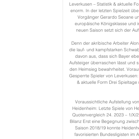
Leverkusen – Statistik & aktuelle F
enorm. In der letzten Spielzeit ü
Vorgänger Gerardo Seoane und 
europäische Königsklasse und i
neuen Saison setzt sich der Au
Denn der akribische Arbeiter Alons
die lauf- und kampfstarken Schwab
davon aus, dass sich Bayer eben
Aufsteiger überraschen lässt und 
den Heimsieg bewahrheitet. Vorauss
Gesperrte Spieler von Leverkusen: 
& aktuelle Form Drei Spieltage 
Voraussichtliche Aufstellung vo
Heidenheim: Letzte Spiele von H
Quotenvergleich 24. 2023 – 1/X/2
Bilanz Erst eine Begegnung zwisch
Saison 2018/19 konnte Heidenhei
favorisierten Bundesligisten im 