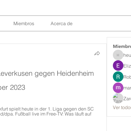
Miembros
Acerca de
Miembr
heu
heulwenl
Eli
 Leverkusen gegen Heidenheim 
Rob
ber 2023
mar
Zar
Ver todo
furt spielt heute in der 1. Liga gegen den SC 
d/dpa. Fußball live im Free-TV: Was läuft auf 