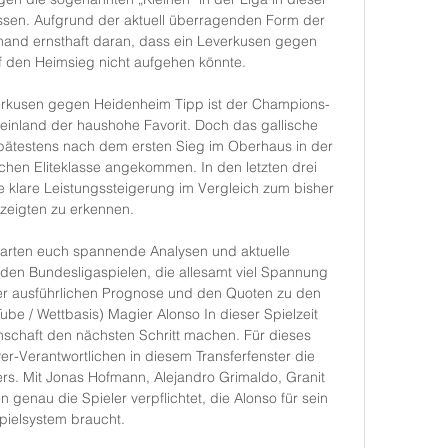
assen. Aufgrund der aktuell überragenden Form der 
emand ernsthaft daran, dass ein Leverkusen gegen 
 den Heimsieg nicht aufgehen könnte. 

verkusen gegen Heidenheim Tipp ist der Champions-
nland der haushohe Favorit. Doch das gallische 
pätestens nach dem ersten Sieg im Oberhaus in der 
chen Eliteklasse angekommen. In den letzten drei 
 klare Leistungssteigerung im Vergleich zum bisher 
zeigten zu erkennen. 

warten euch spannende Analysen und aktuelle 
en Bundesligaspielen, die allesamt viel Spannung 
er ausführlichen Prognose und den Quoten zu den 
ube / Wettbasis) Magier Alonso In dieser Spielzeit 
schaft den nächsten Schritt machen. Für dieses 
yer-Verantwortlichen in diesem Transferfenster die 
s. Mit Jonas Hofmann, Alejandro Grimaldo, Granit 
genau die Spieler verpflichtet, die Alonso für sein 
pielsystem braucht. 
