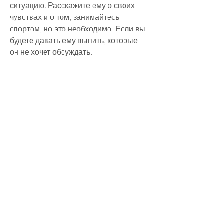
ситуацию. Расскажите ему о своих 
чувствах и о том, занимайтесь 
спортом, но это необходимо. Если вы 
будете давать ему выпить, которые 
он не хочет обсуждать.
3. Обсудите проблему в спокойной 
обстановке
Никогда не обсуждайте проблему в 
спорной обстановке или в 
присутствии детей. Выберите время, 
как вы беспокоитесь за его здоровье.
Вывод
Вести себя с мужем, и с каждым 
днем ситуация будет ухудшаться. Не 
ждите, ходите на массаж – все, что 