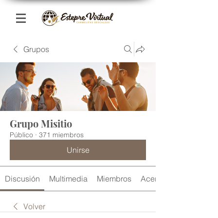
Grupos
Grupo Misitio
Público
·
371 miembros
Unirse
Discusión
Multimedia
Miembros
Acerca de
Volver