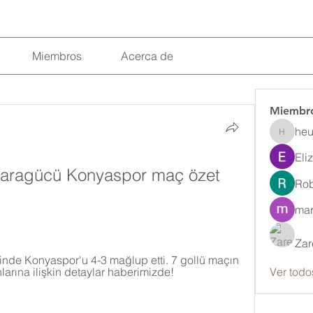
Miembros
Acerca de
Miembr
heu
heulwenl
Eli
Ankaragücü Konyaspor maç özet 
Rob
mar
Zar
de Konyaspor'u 4-3 mağlup etti. 7 gollü maçın 
larına ilişkin detaylar haberimizde!
Ver todo