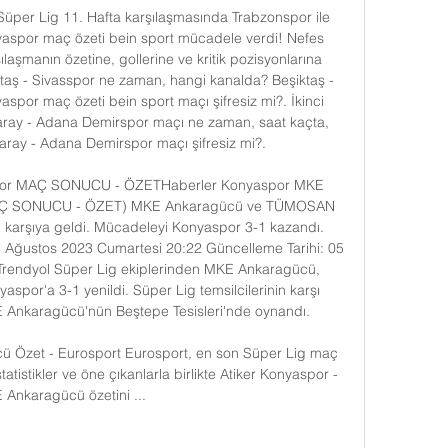
Süper Lig 11. Hafta karşılaşmasında Trabzonspor ile 
aspor maç özeti bein sport mücadele verdi! Nefes 
aşmanın özetine, gollerine ve kritik pozisyonlarına 
ktaş - Sivasspor ne zaman, hangi kanalda? Beşiktaş - 
por maç özeti bein sport maçı şifresiz mi?. İkinci 
saray - Adana Demirspor maçı ne zaman, saat kaçta, 
ray - Adana Demirspor maçı şifresiz mi?. 

por MAÇ SONUCU - ÖZETHaberler Konyaspor MKE 
MAÇ SONUCU - ÖZET) MKE Ankaragücü ve TÜMOSAN 
 karşıya geldi. Mücadeleyi Konyaspor 3-1 kazandı. 
05 Ağustos 2023 Cumartesi 20:22 Güncelleme Tarihi: 05 
rendyol Süper Lig ekiplerinden MKE Ankaragücü, 
or'a 3-1 yenildi. Süper Lig temsilcilerinin karşı 
E Ankaragücü'nün Beştepe Tesisleri'nde oynandı. 

ü Özet - Eurosport Eurosport, en son Süper Lig maç 
tatistikler ve öne çıkanlarla birlikte Atiker Konyaspor - 
Ankaragücü özetini ...