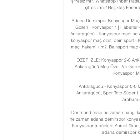
şifresiz mi?. Whatsapp İhbar Hatt
şifresiz mi? Beşiktaş Fenerb
Adana Demirspor Konyaspor Maç Ö
Golleri | Konyaspor 1 | Haberl
Ankaragücü - Konyaspor maçı ne 
konyaspor maç özeti bein sport - 
maçı hakemi kim?. Beinsport maç öz
ÖZET İZLE: Konyaspor 2-0 Ank
Ankaragücü Maç Özeti Ve Golleri İ
Konyaspor, M
Ankaragücü - Konyaspor 0-0 
Ankaragücü, Spor Toto Süper Li
Arabam.c
Dortmund maçı ne zaman hangi kan
ne zaman adana demirspor konyaspo
Konyaspor tribünleri: Ahmet ölmed
adana demirspor ko