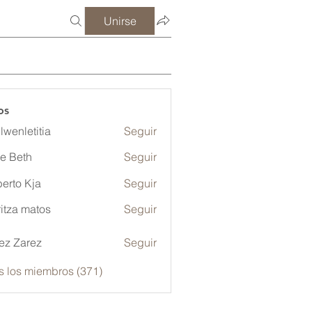
Unirse
os
lwenletitia
Seguir
etitia
ze Beth
Seguir
erto Kja
Seguir
itza matos
Seguir
ez Zarez
Seguir
s los miembros (371)