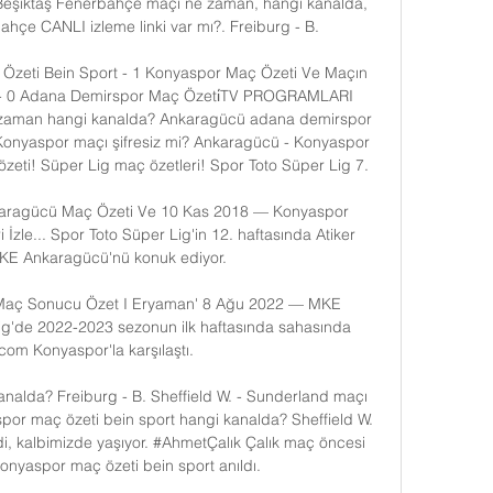
ıBeşiktaş Fenerbahçe maçı ne zaman, hangi kanalda, 
ahçe CANLI izleme linki var mı?. Freiburg - B. 

zeti Bein Sport - 1 Konyaspor Maç Özeti Ve Maçın 
er - 0 Adana Demirspor Maç Özeti̇TV PROGRAMLARI 
zaman hangi kanalda? Ankaragücü adana demirspor 
Konyaspor maçı şifresiz mi? Ankaragücü - Konyaspor 
eti! Süper Lig maç özetleri! Spor Toto Süper Lig 7. 

aragücü Maç Özeti Ve 10 Kas 2018 — Konyaspor 
zle... Spor Toto Süper Lig'in 12. haftasında Atiker 
KE Ankaragücü'nü konuk ediyor.

Maç Sonucu Özet I Eryaman' 8 Ağu 2022 — MKE 
g'de 2022-2023 sezonun ilk haftasında sahasında 
om Konyaspor'la karşılaştı.

alda? Freiburg - B. Sheffield W. - Sunderland maçı 
r maç özeti bein sport hangi kanalda? Sheffield W. 
i, kalbimizde yaşıyor. #AhmetÇalık Çalık maç öncesi 
nyaspor maç özeti bein sport anıldı. 
