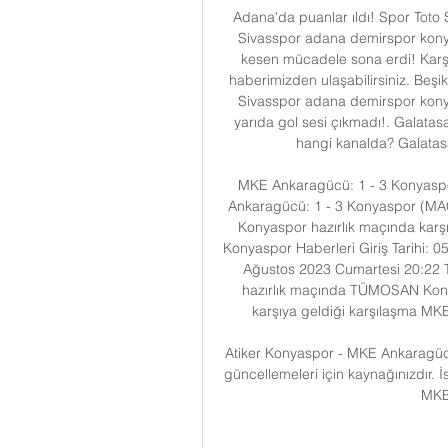
Adana'da puanlar ıldı! Spor Toto 
Sivasspor adana demirspor kony
kesen mücadele sona erdi! Karşıl
haberimizden ulaşabilirsiniz. Beşi
Sivasspor adana demirspor konyas
yarıda gol sesi çıkmadı!. Galata
hangi kanalda? Galatasa
MKE Ankaragücü: 1 - 3 Konyas
Ankaragücü: 1 - 3 Konyaspor (
Konyaspor hazırlık maçında karşı
Konyaspor Haberleri Giriş Tarihi: 
Ağustos 2023 Cumartesi 20:22 T
hazırlık maçında TÜMOSAN Konyasp
karşıya geldiği karşılaşma MK
Atiker Konyaspor - MKE Ankaragüc
güncellemeleri için kaynağınızdır. İs
MKE 