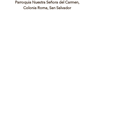
Parroquia Nuestra Señora del Carmen,
Colonia Roma, San Salvador
Teléfono:
+503 7084 7834
Parroquia San Juan de la Cruz, Vía del Mar,
Nuevo Cuscatlán
Teléfono:
+503 7026 2646
La ofrenda para la participación es de
$70
(dólares).
Puedes cancelarlas en efectivo en la
secretaría de las parroquias o puedes hacer
una transferencia a la siguientes cuenta:
Cliente: ASOCIACION TERESIANO
CARMELITANA
Número de cuenta BAC: 201323375
Debes llevar el comprobante a la respectiva
oficina parroquial o enviarlo por medio de
Whatsapp para reservar tu espacio.
¡Recuerda que los espacios son