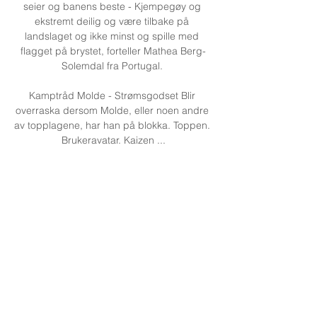
seier og banens beste - Kjempegøy og 
ekstremt deilig og være tilbake på 
landslaget og ikke minst og spille med 
flagget på brystet, forteller Mathea Berg-
Solemdal fra Portugal. 

Kamptråd Molde - Strømsgodset Blir 
overraska dersom Molde, eller noen andre 
av topplagene, har han på blokka. Toppen. 
Brukeravatar. Kaizen ...
0
0
Rédigez un commentaire...
Acerca de
¡Te damos la bienvenida al grupo!