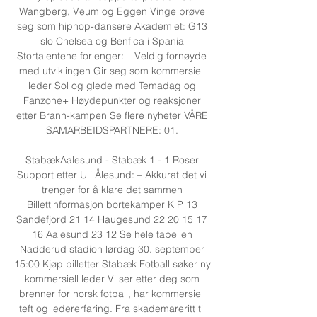
Wangberg, Veum og Eggen Vinge prøve 
seg som hiphop-dansere Akademiet: G13 
slo Chelsea og Benfica i Spania 
Stortalentene forlenger: – Veldig fornøyde 
med utviklingen Gir seg som kommersiell 
leder Sol og glede med Temadag og 
Fanzone+ Høydepunkter og reaksjoner 
etter Brann-kampen Se flere nyheter VÅRE 
SAMARBEIDSPARTNERE: 01. 

StabækAalesund - Stabæk 1 - 1 Roser 
Support etter U i Ålesund: – Akkurat det vi 
trenger for å klare det sammen 
Billettinformasjon bortekamper K P 13 
Sandefjord 21 14 Haugesund 22 20 15 17 
16 Aalesund 23 12 Se hele tabellen 
Nadderud stadion lørdag 30. september 
15:00 Kjøp billetter Stabæk Fotball søker ny 
kommersiell leder Vi ser etter deg som 
brenner for norsk fotball, har kommersiell 
teft og ledererfaring. Fra skademareritt til 