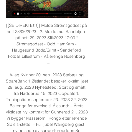
[[SE DIREKTE!!!]] Molde Strømsgodset på 
nett 28/06/2023 I 2. Molde mot Sandefjord 
på nett 29. 2023 Slik2023 17:00 * 
Strømsgodset - Odd HamKam - 
Haugesund Bodø/Glimt - Sandefjord 
Fotball Lillestrøm - Vålerenga Rosenborg 
- ...

A-lag Kvinner 20. sep. 2023 Stabæk og 
SpareBank 1 Østlandet besøker lokalmiljøet 
29. aug. 2023 Nyhetsfeed: Stort og smått 
fra Nadderud 15. 2023 Oppdatert: 
Treningstider september 23. 2023 22. 2023 
Bakenga før avreise til Ålesund: – Årets 
viktigste Ny kontrakt for Gunnerød 21. 2023 
Vi bygger klasserom i Kongo etter rørende 
Spleis-støtte: – Full jubel Wangberg gjest i 
ny episode av supporterpodden Se 