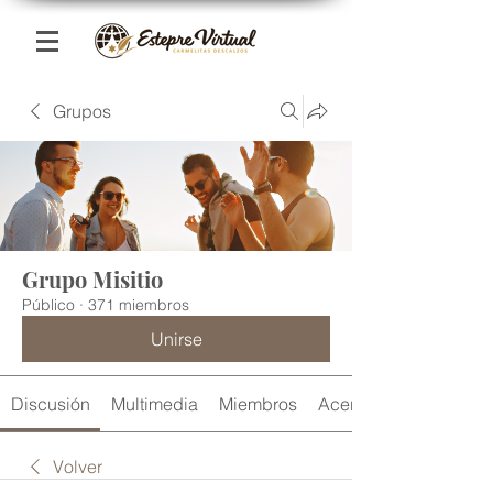
Grupos
Grupo Misitio
Público
·
371 miembros
Unirse
Discusión
Multimedia
Miembros
Acerca de
Volver