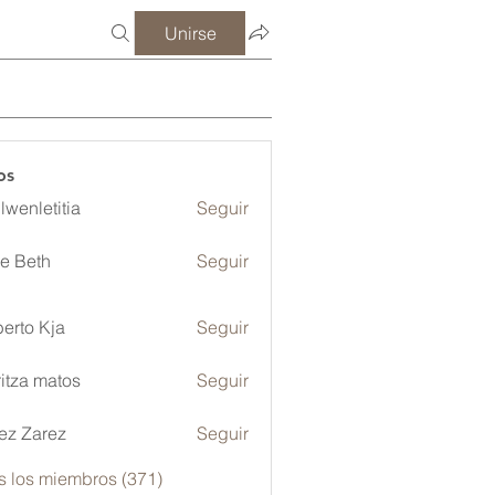
Unirse
os
lwenletitia
Seguir
etitia
ze Beth
Seguir
erto Kja
Seguir
itza matos
Seguir
ez Zarez
Seguir
s los miembros (371)