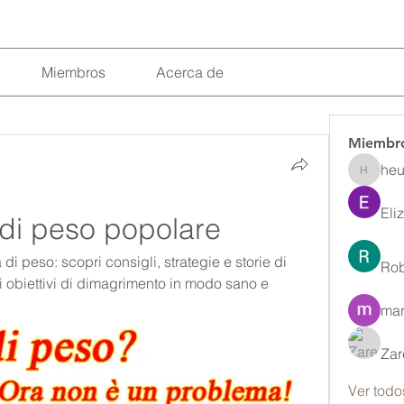
Miembros
Acerca de
Miembr
heu
heulwenl
Eli
 di peso popolare
i peso: scopri consigli, strategie e storie di 
Rob
 obiettivi di dimagrimento in modo sano e 
mar
Zar
Ver todo