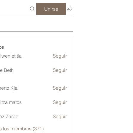
Unirse
os
lwenletitia
Seguir
etitia
ze Beth
Seguir
erto Kja
Seguir
itza matos
Seguir
ez Zarez
Seguir
s los miembros (371)