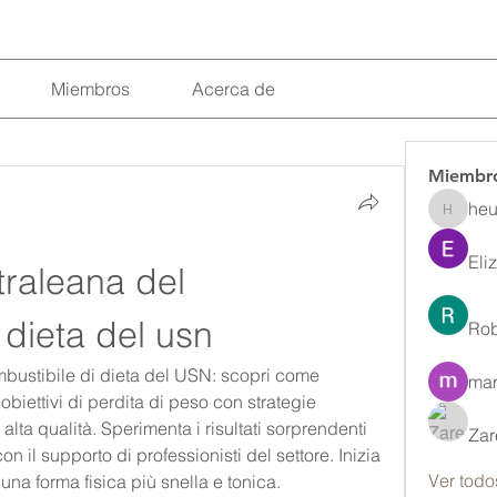
Miembros
Acerca de
Miembr
heu
heulwenl
Eli
traleana del 
 dieta del usn
Rob
mbustibile di dieta del USN: scopri come 
mar
biettivi di perdita di peso con strategie 
 alta qualità. Sperimenta i risultati sorprendenti 
Zar
on il supporto di professionisti del settore. Inizia 
Ver todo
 una forma fisica più snella e tonica.