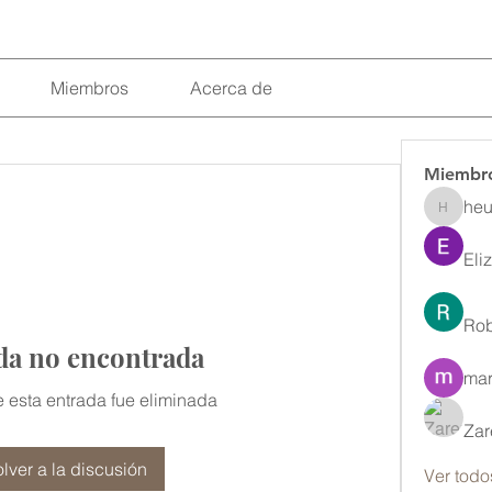
Miembros
Acerca de
Miembr
heu
heulwenl
Eli
Rob
da no encontrada
mar
 esta entrada fue eliminada
Zar
lver a la discusión
Ver todo