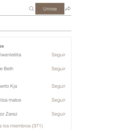
Unirse
os
lwenletitia
Seguir
etitia
ze Beth
Seguir
erto Kja
Seguir
itza matos
Seguir
ez Zarez
Seguir
s los miembros (371)