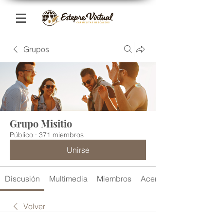
Grupos
Grupo Misitio
Público
·
371 miembros
Unirse
Discusión
Multimedia
Miembros
Acerca de
Volver