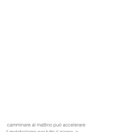
 camminare al mattino può accelerare 
il metabolismo per tutto il giorno, e 