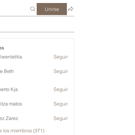
Unirse
os
lwenletitia
Seguir
etitia
ze Beth
Seguir
erto Kja
Seguir
itza matos
Seguir
ez Zarez
Seguir
s los miembros (371)