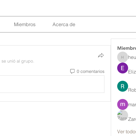
Miembros
Acerca de
Miembr
heu
heulwenl
·
se unió al grupo.
0 comentarios
Eli
Rob
mar
Zar
Ver todo