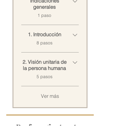
Indicaciones
generales
.
1 paso
1. Introducción
.
8 pasos
2. Visión unitaria de
la persona humana
.
5 pasos
Ver más
Profesor/instructor